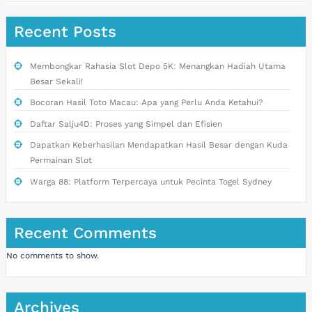
Recent Posts
Membongkar Rahasia Slot Depo 5K: Menangkan Hadiah Utama
Besar Sekali!
Bocoran Hasil Toto Macau: Apa yang Perlu Anda Ketahui?
Daftar Salju4D: Proses yang Simpel dan Efisien
Dapatkan Keberhasilan Mendapatkan Hasil Besar dengan Kuda
Permainan Slot
Warga 88: Platform Terpercaya untuk Pecinta Togel Sydney
Recent Comments
No comments to show.
Archives