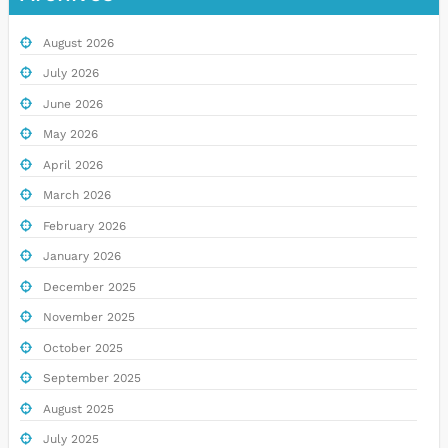
August 2026
July 2026
June 2026
May 2026
April 2026
March 2026
February 2026
January 2026
December 2025
November 2025
October 2025
September 2025
August 2025
July 2025