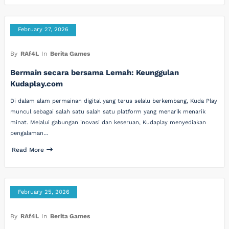
February 27, 2026
By
RAf4L
In
Berita Games
Bermain secara bersama Lemah: Keunggulan
Kudaplay.com
Di dalam alam permainan digital yang terus selalu berkembang, Kuda Play
muncul sebagai salah satu salah satu platform yang menarik menarik
minat. Melalui gabungan inovasi dan keseruan, Kudaplay menyediakan
pengalaman…
Read More
February 25, 2026
By
RAf4L
In
Berita Games