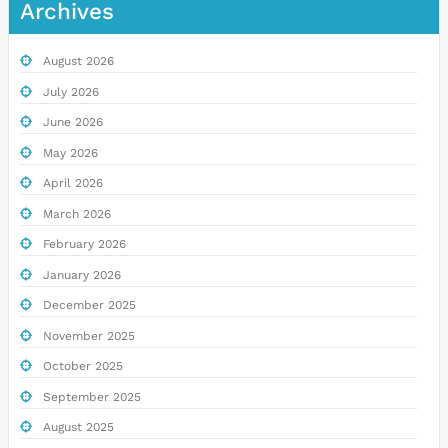
Archives
August 2026
July 2026
June 2026
May 2026
April 2026
March 2026
February 2026
January 2026
December 2025
November 2025
October 2025
September 2025
August 2025