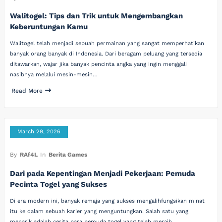
Walitogel: Tips dan Trik untuk Mengembangkan
Keberuntungan Kamu
Walitogel telah menjadi sebuah permainan yang sangat memperhatikan
banyak orang banyak di Indonesia. Dari beragam peluang yang tersedia
ditawarkan, wajar jika banyak pencinta angka yang ingin menggali
nasibnya melalui mesin-mesin…
Read More
March 29, 2026
By
RAf4L
In
Berita Games
Dari pada Kepentingan Menjadi Pekerjaan: Pemuda
Pecinta Togel yang Sukses
Di era modern ini, banyak remaja yang sukses mengalihfungsikan minat
itu ke dalam sebuah karier yang menguntungkan. Salah satu yang
menarik adalah cerita para pemuda togel yang telah meraih