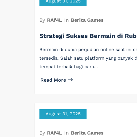
August 31, 2025
By
RAf4L
In
Berita Games
Strategi Sukses Bermain di Ru
Bermain di dunia perjudian online saat ini 
tersedia. Salah satu platform yang banyak 
tempat terbaik bagi para…
Read More
August 31, 2025
By
RAf4L
In
Berita Games