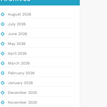
August 2026
July 2026
June 2026
May 2026
April 2026
March 2026
February 2026
January 2026
December 2025
November 2025