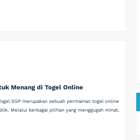
tuk Menang di Togel Online
i Togel SGP merupakan sebuah permainan togel online
lik. Melalui berbagai pilihan yang menggugah minat,