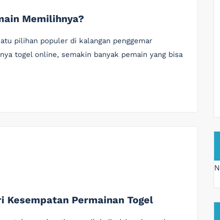
main Memilihnya?
satu pilihan populer di kalangan penggemar
nya togel online, semakin banyak pemain yang bisa
N
ri Kesempatan Permainan Togel