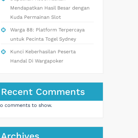
Mendapatkan Hasil Besar dengan
Kuda Permainan Slot
Warga 88: Platform Terpercaya
untuk Pecinta Togel Sydney
Kunci Keberhasilan Peserta
Handal Di Wargapoker
Recent Comments
o comments to show.
Archives