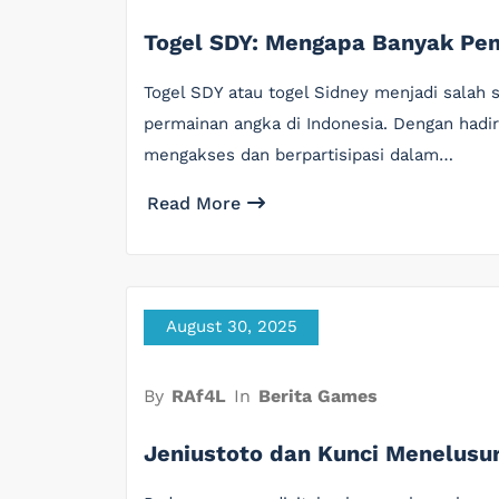
Togel SDY: Mengapa Banyak Pe
Togel SDY atau togel Sidney menjadi salah 
permainan angka di Indonesia. Dengan hadir
mengakses dan berpartisipasi dalam…
Read More
August 30, 2025
By
RAf4L
In
Berita Games
Jeniustoto dan Kunci Menelusu