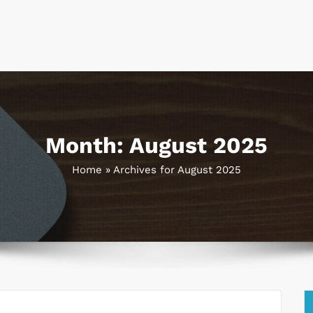
Month:
August 2025
Home
»
Archives for August 2025