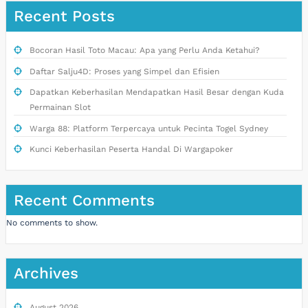
Recent Posts
Bocoran Hasil Toto Macau: Apa yang Perlu Anda Ketahui?
Daftar Salju4D: Proses yang Simpel dan Efisien
Dapatkan Keberhasilan Mendapatkan Hasil Besar dengan Kuda
Permainan Slot
Warga 88: Platform Terpercaya untuk Pecinta Togel Sydney
Kunci Keberhasilan Peserta Handal Di Wargapoker
Recent Comments
No comments to show.
Archives
August 2026