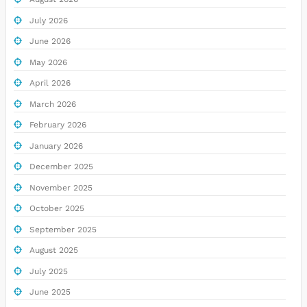
July 2026
June 2026
May 2026
April 2026
March 2026
February 2026
January 2026
December 2025
November 2025
October 2025
September 2025
August 2025
July 2025
June 2025