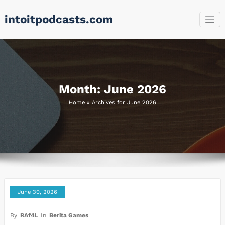
Skip
intoitpodcasts.com
to
content
Month:
June 2026
Home
»
Archives for June 2026
June 30, 2026
By
RAf4L
In
Berita Games