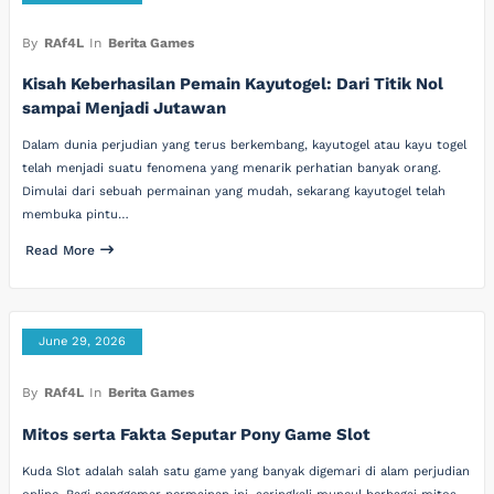
By
RAf4L
In
Berita Games
Kisah Keberhasilan Pemain Kayutogel: Dari Titik Nol
sampai Menjadi Jutawan
Dalam dunia perjudian yang terus berkembang, kayutogel atau kayu togel
telah menjadi suatu fenomena yang menarik perhatian banyak orang.
Dimulai dari sebuah permainan yang mudah, sekarang kayutogel telah
membuka pintu…
Read More
June 29, 2026
By
RAf4L
In
Berita Games
Mitos serta Fakta Seputar Pony Game Slot
Kuda Slot adalah salah satu game yang banyak digemari di alam perjudian