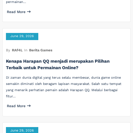
permainan…
Read More
June 29, 2026
By
RAf4L
In
Berita Games
Kenapa Harapan QQ menjadi merupakan Pilihan
Terbaik untuk Permainan Online?
Di zaman dunia digital yang terus selalu membesar, dunia game online
semakin diminati oleh beragam lapisan masyarakat. Salah satu tempat
yang menarik perhatian pemain adalah Harapan QQ. Melalui berbagai
fitur…
Read More
June 29, 2026