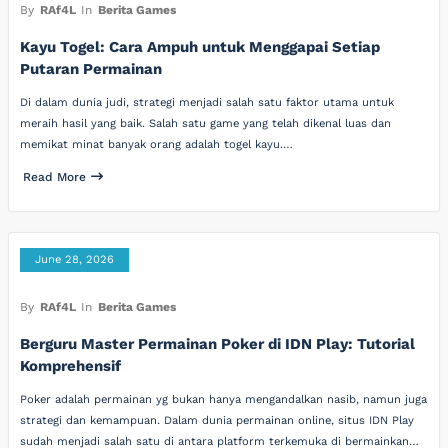
By
RAf4L
In
Berita Games
Kayu Togel: Cara Ampuh untuk Menggapai Setiap
Putaran Permainan
Di dalam dunia judi, strategi menjadi salah satu faktor utama untuk
meraih hasil yang baik. Salah satu game yang telah dikenal luas dan
memikat minat banyak orang adalah togel kayu.…
Read More
June 28, 2026
By
RAf4L
In
Berita Games
Berguru Master Permainan Poker di IDN Play: Tutorial
Komprehensif
Poker adalah permainan yg bukan hanya mengandalkan nasib, namun juga
strategi dan kemampuan. Dalam dunia permainan online, situs IDN Play
sudah menjadi salah satu di antara platform terkemuka di bermainkan…