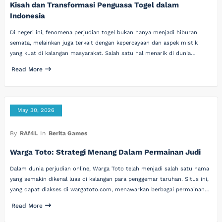
Kisah dan Transformasi Penguasa Togel dalam
Indonesia
Di negeri ini, fenomena perjudian togel bukan hanya menjadi hiburan
semata, melainkan juga terkait dengan kepercayaan dan aspek mistik
yang kuat di kalangan masyarakat. Salah satu hal menarik di dunia…
Read More
May 30, 2026
By
RAf4L
In
Berita Games
Warga Toto: Strategi Menang Dalam Permainan Judi
Dalam dunia perjudian online, Warga Toto telah menjadi salah satu nama
yang semakin dikenal luas di kalangan para penggemar taruhan. Situs ini,
yang dapat diakses di wargatoto.com, menawarkan berbagai permainan…
Read More