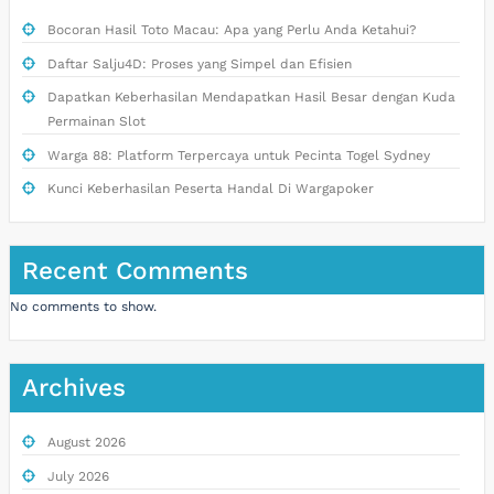
Bocoran Hasil Toto Macau: Apa yang Perlu Anda Ketahui?
Daftar Salju4D: Proses yang Simpel dan Efisien
Dapatkan Keberhasilan Mendapatkan Hasil Besar dengan Kuda
Permainan Slot
Warga 88: Platform Terpercaya untuk Pecinta Togel Sydney
Kunci Keberhasilan Peserta Handal Di Wargapoker
Recent Comments
No comments to show.
Archives
August 2026
July 2026