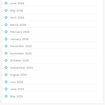
June 2026
May 2026
April 2026
March 2026
February 2026
January 2026
December 2025
November 2025
October 2025
September 2025
August 2025
July 2025
June 2025
May 2025