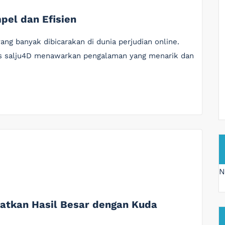
pel dan Efisien
ang banyak dibicarakan di dunia perjudian online.
us salju4D menawarkan pengalaman yang menarik dan
N
atkan Hasil Besar dengan Kuda