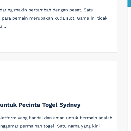
t daring makin bertambah dengan pesat. Satu
 para pemain merupakan kuda slot. Game ini tidak
ga…
untuk Pecinta Togel Sydney
latform yang handal dan aman untuk bermain adalah
enggemar permainan togel. Satu nama yang kini