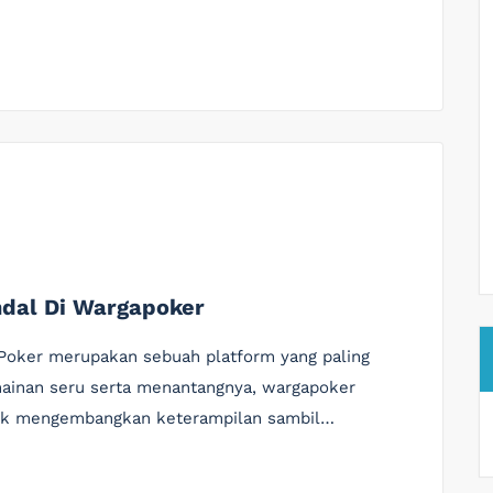
ndal Di Wargapoker
aPoker merupakan sebuah platform yang paling
mainan seru serta menantangnya, wargapoker
tuk mengembangkan keterampilan sambil…