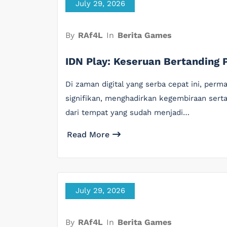
July 29, 2026
By
RAf4L
In
Berita Games
IDN Play: Keseruan Bertanding 
Di zaman digital yang serba cepat ini, pe
signifikan, menghadirkan kegembiraan sert
dari tempat yang sudah menjadi…
Read More
July 29, 2026
By
RAf4L
In
Berita Games