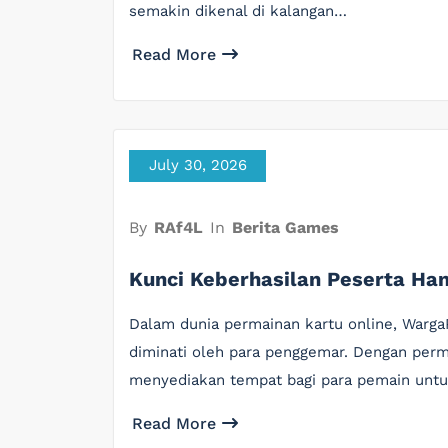
semakin dikenal di kalangan…
Read More
July 30, 2026
By
RAf4L
In
Berita Games
Kunci Keberhasilan Peserta Ha
Dalam dunia permainan kartu online, Warg
diminati oleh para penggemar. Dengan per
menyediakan tempat bagi para pemain un
Read More