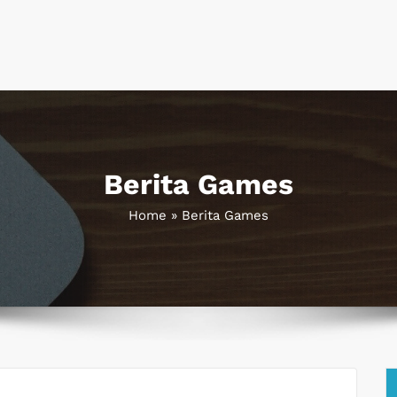
Berita Games
Home
»
Berita Games