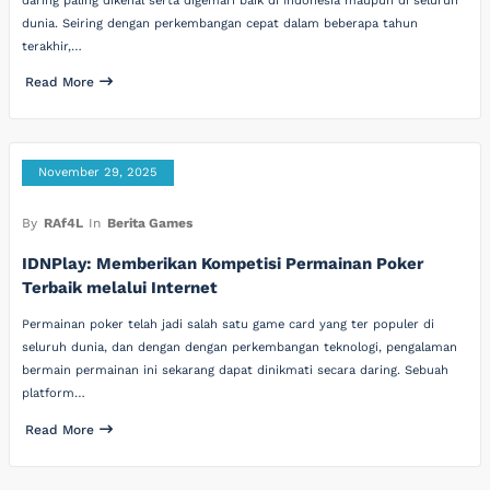
daring paling dikenal serta digemari baik di Indonesia maupun di seluruh
dunia. Seiring dengan perkembangan cepat dalam beberapa tahun
terakhir,…
Read More
November 29, 2025
By
RAf4L
In
Berita Games
IDNPlay: Memberikan Kompetisi Permainan Poker
Terbaik melalui Internet
Permainan poker telah jadi salah satu game card yang ter populer di
seluruh dunia, dan dengan dengan perkembangan teknologi, pengalaman
bermain permainan ini sekarang dapat dinikmati secara daring. Sebuah
platform…
Read More