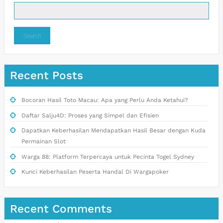
Search
Recent Posts
Bocoran Hasil Toto Macau: Apa yang Perlu Anda Ketahui?
Daftar Salju4D: Proses yang Simpel dan Efisien
Dapatkan Keberhasilan Mendapatkan Hasil Besar dengan Kuda
Permainan Slot
Warga 88: Platform Terpercaya untuk Pecinta Togel Sydney
Kunci Keberhasilan Peserta Handal Di Wargapoker
Recent Comments