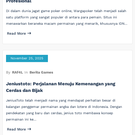
Profesional
Di dalam dunia jagat game poker online, Wargapoker telah menjadi salah
satu platform yang sangat populer di antara para pemain. Situs ini
menawarkan beraneka macam permainan yang menarik, khususnya IDN…
Read More
November 25, 2025
By
RAf4L
In
Berita Games
Jeniustoto: Perjalanan Menuju Kemenangan yang
Cerdas dan Bijak
JeniusToto telah menjadi nama yang mendapat perhatian besar di
kalangan penggemar permainan angka dan lotere di Indonesia. Dengan
pendekatan yang baru dan cerdas, jenius toto membawa konsep
permainan ini ke…
Read More