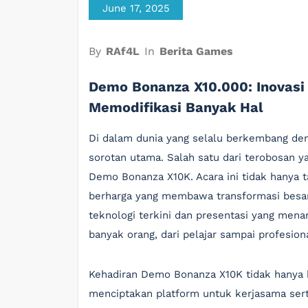
June 17, 2025
By
RAf4L
In
Berita Games
Demo Bonanza X10.000: Inovasi
Memodifikasi Banyak Hal
Di dalam dunia yang selalu berkembang den
sorotan utama. Salah satu dari terobosan 
Demo Bonanza X10K. Acara ini tidak hanya 
berharga yang membawa transformasi besar
teknologi terkini dan presentasi yang me
banyak orang, dari pelajar sampai profesional
Kehadiran Demo Bonanza X10K tidak hanya 
menciptakan platform untuk kerjasama sert