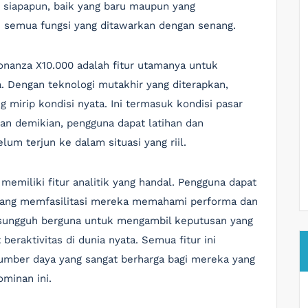
n siapapun, baik yang baru maupun yang
 semua fungsi yang ditawarkan dengan senang.
nanza X10.000 adalah fitur utamanya untuk
. Dengan teknologi mutakhir yang diterapkan,
mirip kondisi nyata. Ini termasuk kondisi pasar
an demikian, pengguna dapat latihan dan
 terjun ke dalam situasi yang riil.
memiliki fitur analitik yang handal. Pengguna dapat
ang memfasilitasi mereka memahami performa dan
 sungguh berguna untuk mengambil keputusan yang
 beraktivitas di dunia nyata. Semua fitur ini
mber daya yang sangat berharga bagi mereka yang
minan ini.