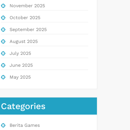
November 2025
October 2025
September 2025
August 2025
July 2025
June 2025
May 2025
Categories
Berita Games