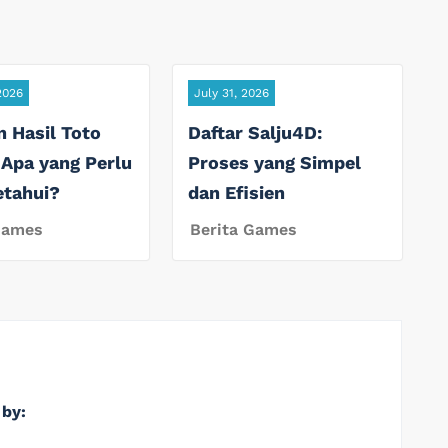
2026
July 31, 2026
 Hasil Toto
Daftar Salju4D:
 Apa yang Perlu
Proses yang Simpel
etahui?
dan Efisien
Games
Berita Games
 by: