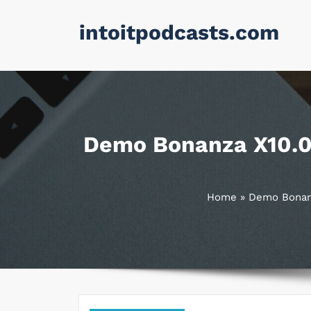
Skip
intoitpodcasts.com
to
content
Demo Bonanza X10.0
Home
»
Demo Bonanz