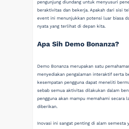
pengunjung diundang untuk menyusuri pene
beraktivitas dan bekerja. Apakah dari sisi 
event ini menunjukkan potensi luar biasa 
nyata yang terlihat di depan kita.
Apa Sih Demo Bonanza?
Demo Bonanza merupakan satu pemahaman m
menyediakan pengalaman interaktif serta 
kesempatan pengguna dapat meneliti berma
sebab semua aktivitas dilakukan dalam ben
pengguna akan mampu memahami secara lan
diberikan.
Inovasi ini sangat penting di alam semesta