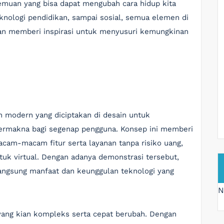
muan yang bisa dapat mengubah cara hidup kita
teknologi pendidikan, sampai sosial, semua elemen di
dan memberi inspirasi untuk menyusuri kemungkinan
odern yang diciptakan di desain untuk
bermakna bagi segenap pengguna. Konsep ini memberi
cam-macam fitur serta layanan tanpa risiko uang,
tuk virtual. Dengan adanya demonstrasi tersebut,
gsung manfaat dan keunggulan teknologi yang
N
 yang kian kompleks serta cepat berubah. Dengan