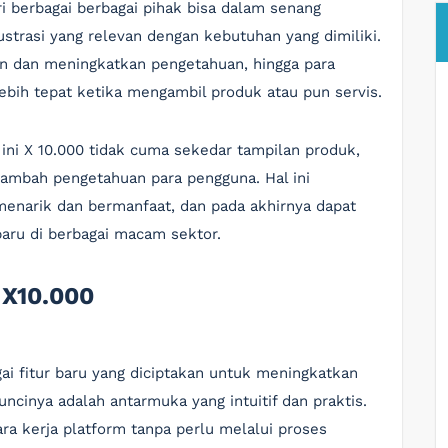
i berbagai berbagai pihak bisa dalam senang
strasi yang relevan dengan kebutuhan yang dimiliki.
n dan meningkatkan pengetahuan, hingga para
bih tepat ketika mengambil produk atau pun servis.
ini X 10.000 tidak cuma sekedar tampilan produk,
ambah pengetahuan para pengguna. Hal ini
narik dan bermanfaat, dan pada akhirnya dapat
aru di berbagai macam sektor.
 X10.000
 fitur baru yang diciptakan untuk meningkatkan
ncinya adalah antarmuka yang intuitif dan praktis.
a kerja platform tanpa perlu melalui proses