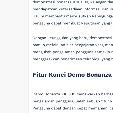
demonstrasi bonanza X 10.000, kalangan dar
mendapatkan ketersediaan informasi dan ilu
Hal ini membantu menyusutkan kebingunga
pengguna dapat membuat keputusan yang le
Dengan keunggulan yang baru, demonstrasi 
namun melainkan alat pengajaran yang men
mengubah pengalaman pengguna semakin me
menggerakkan penerimaan teknologi yang b
Fitur Kunci Demo Bonanza
Demo Bonanza X10.000 menawarkan berbagai
pengalaman pengguna. Salah sebuah fitur ku
Pengguna dapat dengan cepat memahami car