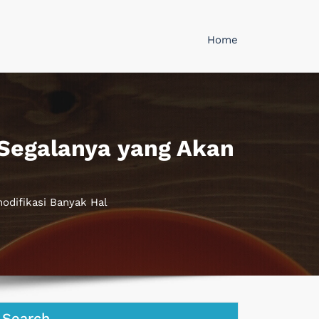
Home
Segalanya yang Akan
odifikasi Banyak Hal
Search