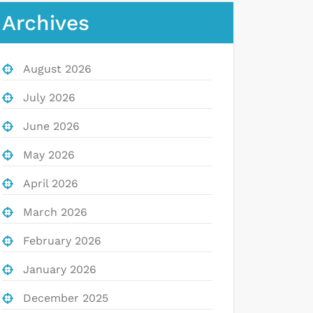
Archives
August 2026
July 2026
June 2026
May 2026
April 2026
March 2026
February 2026
January 2026
December 2025