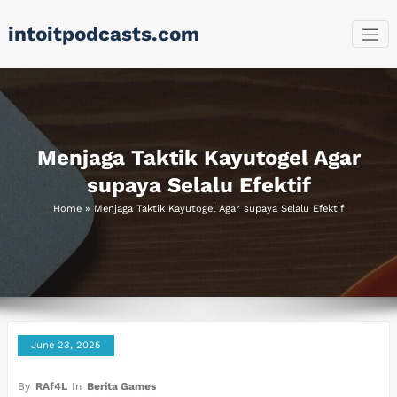
Skip
intoitpodcasts.com
to
content
Menjaga Taktik Kayutogel Agar
supaya Selalu Efektif
Home
»
Menjaga Taktik Kayutogel Agar supaya Selalu Efektif
June 23, 2025
By
RAf4L
In
Berita Games