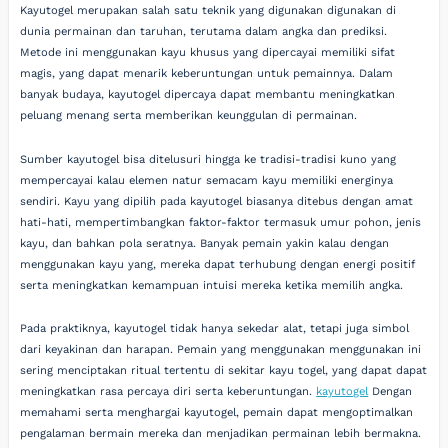
Kayutogel merupakan salah satu teknik yang digunakan digunakan di
dunia permainan dan taruhan, terutama dalam angka dan prediksi.
Metode ini menggunakan kayu khusus yang dipercayai memiliki sifat
magis, yang dapat menarik keberuntungan untuk pemainnya. Dalam
banyak budaya, kayutogel dipercaya dapat membantu meningkatkan
peluang menang serta memberikan keunggulan di permainan.
Sumber kayutogel bisa ditelusuri hingga ke tradisi-tradisi kuno yang
mempercayai kalau elemen natur semacam kayu memiliki energinya
sendiri. Kayu yang dipilih pada kayutogel biasanya ditebus dengan amat
hati-hati, mempertimbangkan faktor-faktor termasuk umur pohon, jenis
kayu, dan bahkan pola seratnya. Banyak pemain yakin kalau dengan
menggunakan kayu yang, mereka dapat terhubung dengan energi positif
serta meningkatkan kemampuan intuisi mereka ketika memilih angka.
Pada praktiknya, kayutogel tidak hanya sekedar alat, tetapi juga simbol
dari keyakinan dan harapan. Pemain yang menggunakan menggunakan ini
sering menciptakan ritual tertentu di sekitar kayu togel, yang dapat dapat
meningkatkan rasa percaya diri serta keberuntungan.
kayutogel
Dengan
memahami serta menghargai kayutogel, pemain dapat mengoptimalkan
pengalaman bermain mereka dan menjadikan permainan lebih bermakna.