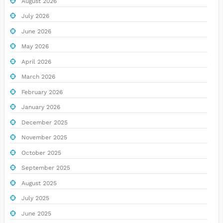
August 2026
July 2026
June 2026
May 2026
April 2026
March 2026
February 2026
January 2026
December 2025
November 2025
October 2025
September 2025
August 2025
July 2025
June 2025