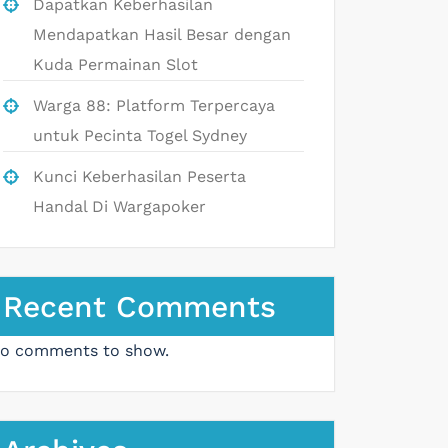
Dapatkan Keberhasilan
Mendapatkan Hasil Besar dengan
Kuda Permainan Slot
Warga 88: Platform Terpercaya
untuk Pecinta Togel Sydney
Kunci Keberhasilan Peserta
Handal Di Wargapoker
Recent Comments
o comments to show.