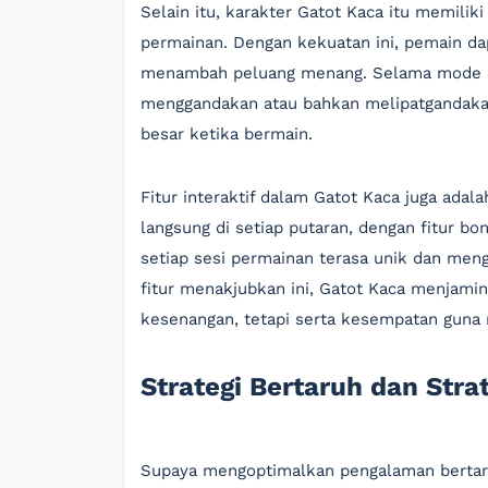
Selain itu, karakter Gatot Kaca itu memilik
permainan. Dengan kekuatan ini, pemain d
menambah peluang menang. Selama mode S
menggandakan atau bahkan melipatgandakan
besar ketika bermain.
Fitur interaktif dalam Gatot Kaca juga adala
langsung di setiap putaran, dengan fitur 
setiap sesi permainan terasa unik dan men
fitur menakjubkan ini, Gatot Kaca menjam
kesenangan, tetapi serta kesempatan guna
Strategi Bertaruh dan Stra
Supaya mengoptimalkan pengalaman bertar