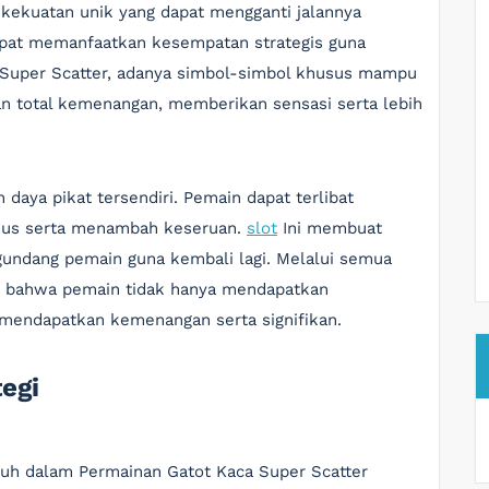
i kekuatan unik yang dapat mengganti jalannya
apat memanfaatkan kesempatan strategis guna
uper Scatter, adanya simbol-simbol khusus mampu
 total kemenangan, memberikan sensasi serta lebih
h daya pikat tersendiri. Pemain dapat terlibat
bonus serta menambah keseruan.
slot
Ini membuat
gundang pemain guna kembali lagi. Melalui semua
in bahwa pemain tidak hanya mendapatkan
 mendapatkan kemenangan serta signifikan.
tegi
uh dalam Permainan Gatot Kaca Super Scatter