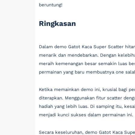
beruntung!
Ringkasan
Dalam demo Gatot Kaca Super Scatter hita
menarik dan mendebarkan. Dengan kelebiha
meraih kemenangan besar semakin luas bes
permainan yang baru membuatnya one salah 
Ketika memainkan demo ini, krusial bagi p
diterapkan. Menggunakan fitur scatter den
hadiah yang lebih luas. Di samping itu, ke
menjadi kunci sukses dalam permainan ini.
Secara keseluruhan, demo Gatot Kaca Supe