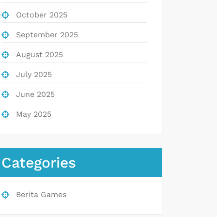
October 2025
September 2025
August 2025
July 2025
June 2025
May 2025
Categories
Berita Games