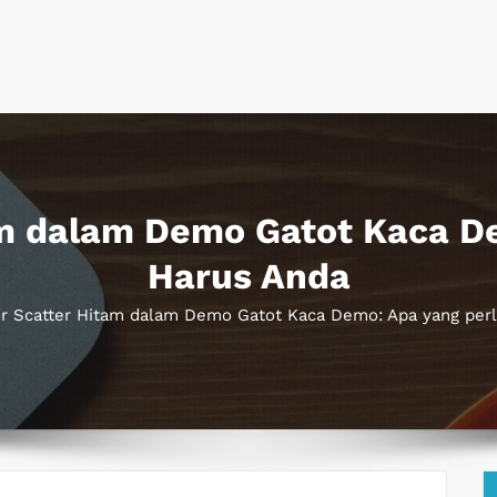
m dalam Demo Gatot Kaca D
Harus Anda
r Scatter Hitam dalam Demo Gatot Kaca Demo: Apa yang per