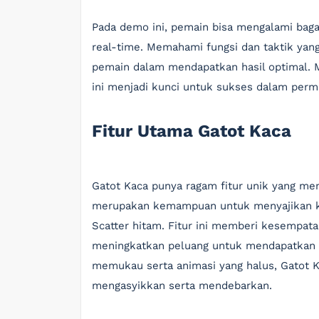
Pada demo ini, pemain bisa mengalami bagai
real-time. Memahami fungsi dan taktik ya
pemain dalam mendapatkan hasil optimal. M
ini menjadi kunci untuk sukses dalam perma
Fitur Utama Gatot Kaca
Gatot Kaca punya ragam fitur unik yang m
merupakan kemampuan untuk menyajikan ko
Scatter hitam. Fitur ini memberi kesempat
meningkatkan peluang untuk mendapatkan ha
memukau serta animasi yang halus, Gatot
mengasyikkan serta mendebarkan.