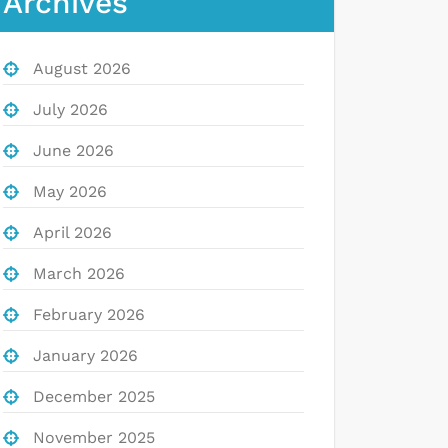
Archives
August 2026
July 2026
June 2026
May 2026
April 2026
March 2026
February 2026
January 2026
December 2025
November 2025