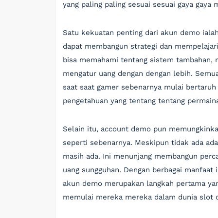
yang paling paling sesuai sesuai gaya gay
Satu kekuatan penting dari akun demo ialah
dapat membangun strategi dan mempelajari
bisa memahami tentang sistem tambahan, 
mengatur uang dengan dengan lebih. Semua
saat saat gamer sebenarnya mulai bertaruh
pengetahuan yang tentang tentang permainan
Selain itu, account demo pun memungkinka
seperti sebenarnya. Meskipun tidak ada ada
masih ada. Ini menunjang membangun percay
uang sungguhan. Dengan berbagai manfaat 
akun demo merupakan langkah pertama yan
memulai mereka mereka dalam dunia slot o