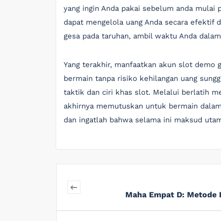
yang ingin Anda pakai sebelum anda mulai p
dapat mengelola uang Anda secara efektif d
gesa pada taruhan, ambil waktu Anda dalam
Yang terakhir, manfaatkan akun slot demo
bermain tanpa risiko kehilangan uang sun
taktik dan ciri khas slot. Melalui berlatih
akhirnya memutuskan untuk bermain dalam 
dan ingatlah bahwa selama ini maksud uta
Maha Empat D: Metode B