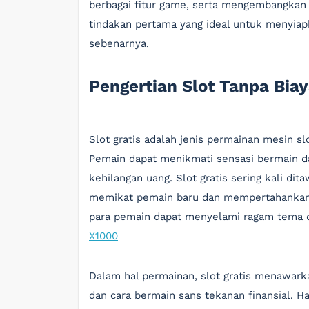
berbagai fitur game, serta mengembangkan 
tindakan pertama yang ideal untuk menyiap
sebenarnya.
Pengertian Slot Tanpa Bia
Slot gratis adalah jenis permainan mesin s
Pemain dapat menikmati sensasi bermain da
kehilangan uang. Slot gratis sering kali dit
memikat pemain baru dan mempertahankan 
para pemain dapat menyelami ragam tema 
X1000
Dalam hal permainan, slot gratis menawa
dan cara bermain sans tekanan finansial. H