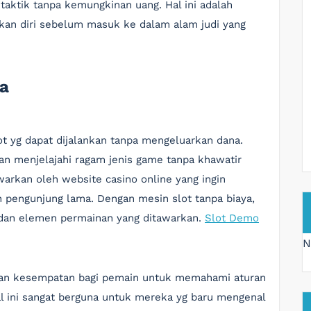
taktik tanpa kemungkinan uang. Hal ini adalah
kan diri sebelum masuk ke dalam alam judi yang
ya
lot yg dapat dijalankan tanpa mengeluarkan dana.
n menjelajahi ragam jenis game tanpa khawatir
awarkan oleh website casino online yang ingin
pengunjung lama. Dengan mesin slot tanpa biaya,
dan elemen permainan yang ditawarkan.
Slot Demo
N
rkan kesempatan bagi pemain untuk memahami aturan
al ini sangat berguna untuk mereka yg baru mengenal