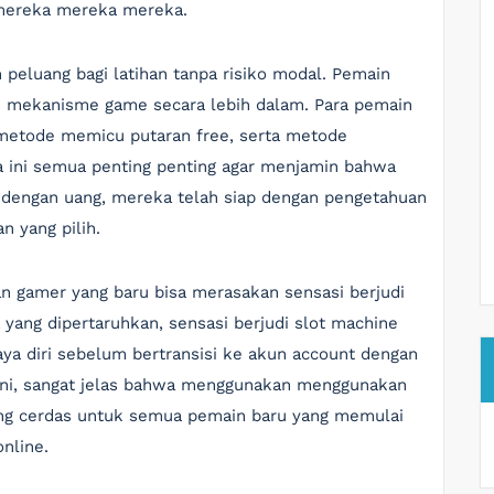
a mereka mereka mereka.
 peluang bagi latihan tanpa risiko modal. Pemain
 mekanisme game secara lebih dalam. Para pemain
metode memicu putaran free, serta metode
 ini semua penting penting agar menjamin bahwa
 dengan uang, mereka telah siap dengan pengetahuan
 yang pilih.
n gamer yang baru bisa merasakan sensasi berjudi
 yang dipertaruhkan, sensasi berjudi slot machine
a diri sebelum bertransisi ke akun account dengan
ini, sangat jelas bahwa menggunakan menggunakan
g cerdas untuk semua pemain baru yang memulai
nline.