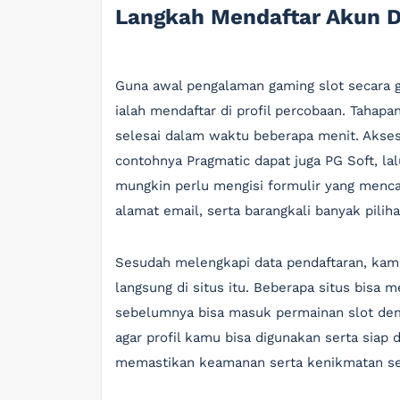
Langkah Mendaftar Akun 
Guna awal pengalaman gaming slot secara g
ialah mendaftar di profil percobaan. Taha
selesai dalam waktu beberapa menit. Akses
contohnya Pragmatic dapat juga PG Soft, la
mungkin perlu mengisi formulir yang menca
alamat email, serta barangkali banyak pilih
Sesudah melengkapi data pendaftaran, kam
langsung di situs itu. Beberapa situs bis
sebelumnya bisa masuk permainan slot demo
agar profil kamu bisa digunakan serta siap 
memastikan keamanan serta kenikmatan s