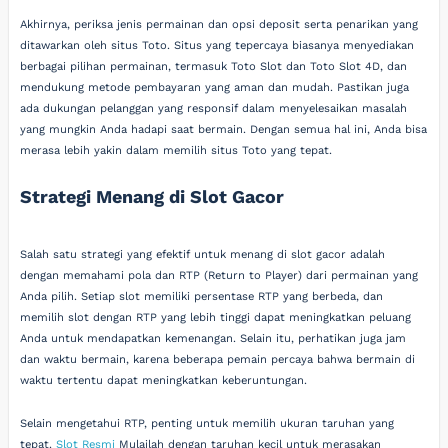
Akhirnya, periksa jenis permainan dan opsi deposit serta penarikan yang
ditawarkan oleh situs Toto. Situs yang tepercaya biasanya menyediakan
berbagai pilihan permainan, termasuk Toto Slot dan Toto Slot 4D, dan
mendukung metode pembayaran yang aman dan mudah. Pastikan juga
ada dukungan pelanggan yang responsif dalam menyelesaikan masalah
yang mungkin Anda hadapi saat bermain. Dengan semua hal ini, Anda bisa
merasa lebih yakin dalam memilih situs Toto yang tepat.
Strategi Menang di Slot Gacor
Salah satu strategi yang efektif untuk menang di slot gacor adalah
dengan memahami pola dan RTP (Return to Player) dari permainan yang
Anda pilih. Setiap slot memiliki persentase RTP yang berbeda, dan
memilih slot dengan RTP yang lebih tinggi dapat meningkatkan peluang
Anda untuk mendapatkan kemenangan. Selain itu, perhatikan juga jam
dan waktu bermain, karena beberapa pemain percaya bahwa bermain di
waktu tertentu dapat meningkatkan keberuntungan.
Selain mengetahui RTP, penting untuk memilih ukuran taruhan yang
tepat.
Slot Resmi
Mulailah dengan taruhan kecil untuk merasakan