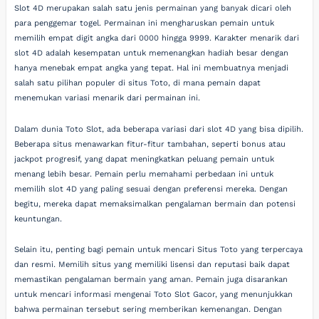
Slot 4D merupakan salah satu jenis permainan yang banyak dicari oleh
para penggemar togel. Permainan ini mengharuskan pemain untuk
memilih empat digit angka dari 0000 hingga 9999. Karakter menarik dari
slot 4D adalah kesempatan untuk memenangkan hadiah besar dengan
hanya menebak empat angka yang tepat. Hal ini membuatnya menjadi
salah satu pilihan populer di situs Toto, di mana pemain dapat
menemukan variasi menarik dari permainan ini.
Dalam dunia Toto Slot, ada beberapa variasi dari slot 4D yang bisa dipilih.
Beberapa situs menawarkan fitur-fitur tambahan, seperti bonus atau
jackpot progresif, yang dapat meningkatkan peluang pemain untuk
menang lebih besar. Pemain perlu memahami perbedaan ini untuk
memilih slot 4D yang paling sesuai dengan preferensi mereka. Dengan
begitu, mereka dapat memaksimalkan pengalaman bermain dan potensi
keuntungan.
Selain itu, penting bagi pemain untuk mencari Situs Toto yang terpercaya
dan resmi. Memilih situs yang memiliki lisensi dan reputasi baik dapat
memastikan pengalaman bermain yang aman. Pemain juga disarankan
untuk mencari informasi mengenai Toto Slot Gacor, yang menunjukkan
bahwa permainan tersebut sering memberikan kemenangan. Dengan