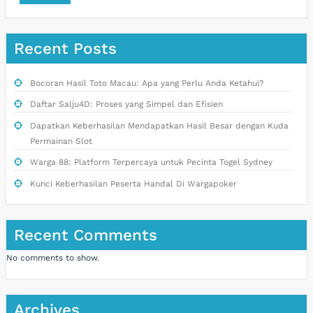
Recent Posts
Bocoran Hasil Toto Macau: Apa yang Perlu Anda Ketahui?
Daftar Salju4D: Proses yang Simpel dan Efisien
Dapatkan Keberhasilan Mendapatkan Hasil Besar dengan Kuda
Permainan Slot
Warga 88: Platform Terpercaya untuk Pecinta Togel Sydney
Kunci Keberhasilan Peserta Handal Di Wargapoker
Recent Comments
No comments to show.
Archives