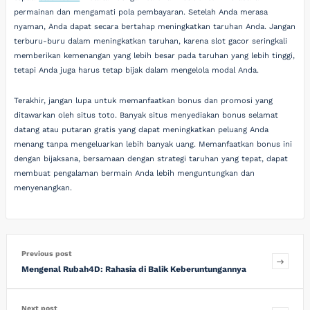
permainan dan mengamati pola pembayaran. Setelah Anda merasa
nyaman, Anda dapat secara bertahap meningkatkan taruhan Anda. Jangan
terburu-buru dalam meningkatkan taruhan, karena slot gacor seringkali
memberikan kemenangan yang lebih besar pada taruhan yang lebih tinggi,
tetapi Anda juga harus tetap bijak dalam mengelola modal Anda.
Terakhir, jangan lupa untuk memanfaatkan bonus dan promosi yang
ditawarkan oleh situs toto. Banyak situs menyediakan bonus selamat
datang atau putaran gratis yang dapat meningkatkan peluang Anda
menang tanpa mengeluarkan lebih banyak uang. Memanfaatkan bonus ini
dengan bijaksana, bersamaan dengan strategi taruhan yang tepat, dapat
membuat pengalaman bermain Anda lebih menguntungkan dan
menyenangkan.
Previous post
Mengenal Rubah4D: Rahasia di Balik Keberuntungannya
Next post