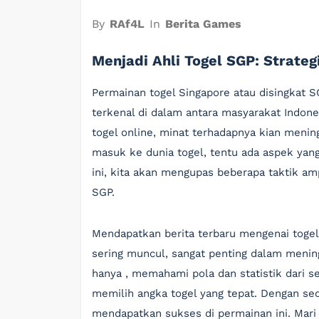
By
RAf4L
In
Berita Games
Menjadi Ahli Togel SGP: Strate
Permainan togel Singapore atau disingkat 
terkenal di dalam antara masyarakat Indone
togel online, minat terhadapnya kian mening
masuk ke dunia togel, tentu ada aspek yang
ini, kita akan mengupas beberapa taktik am
SGP.
Mendapatkan berita terbaru mengenai togel 
sering muncul, sangat penting dalam meni
hanya , memahami pola dan statistik dari
memilih angka togel yang tepat. Dengan sedi
mendapatkan sukses di permainan ini. Mari