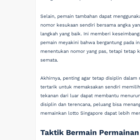
Selain, pemain tambahan dapat menggunak
nomor kesukaan sendiri bersama angka yang
langkah yang baik. Ini memberi keseimbanga
pemain meyakini bahwa bergantung pada in
menentukan nomor yang pas, tetapi tetap 
semata.
Akhirnya, penting agar tetap disiplin dal
tertarik untuk memaksakan sendiri memil
tekanan dari luar dapat membantu menuru
disiplin dan terencana, peluang bisa mena
memainkan lotto Singapore dapat lebih me
Taktik Bermain Permainan