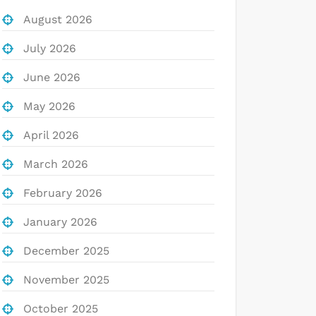
August 2026
July 2026
June 2026
May 2026
April 2026
March 2026
February 2026
January 2026
December 2025
November 2025
October 2025