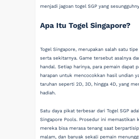
menjadi jagoan togel SGP yang sesungguhny
Apa Itu Togel Singapore?
Togel Singapore, merupakan salah satu tipe
serta sekitarnya. Game tersebut asalnya dar
handal. Setiap harinya, para pemain dapat
harapan untuk mencocokkan hasil undian y
taruhan seperti 2D, 3D, hingga 4D, yang 
hadiah.
Satu daya pikat terbesar dari Togel SGP ad
Singapore Pools. Prosedur ini memastikan k
mereka bisa merasa tenang saat berpartisip
malam, dan banyak sekali pemain menunggu