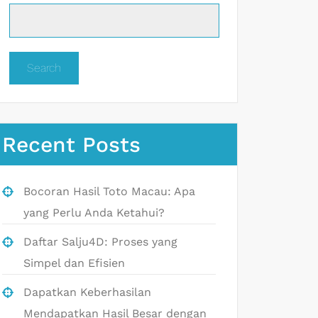
Search
Recent Posts
Bocoran Hasil Toto Macau: Apa
yang Perlu Anda Ketahui?
Daftar Salju4D: Proses yang
Simpel dan Efisien
Dapatkan Keberhasilan
Mendapatkan Hasil Besar dengan