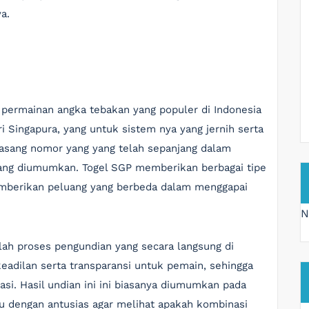
a.
 permainan angka tebakan yang populer di Indonesia
i Singapura, yang untuk sistem nya yang jernih serta
 pasang nomor yang yang telah sepanjang dalam
ang diumumkan. Togel SGP memberikan berbagai tipe
memberikan peluang yang berbeda dalam menggapai
N
alah proses pengundian yang secara langsung di
eadilan serta transparansi untuk pemain, sehingga
asi. Hasil undian ini ini biasanya diumumkan pada
 dengan antusias agar melihat apakah kombinasi