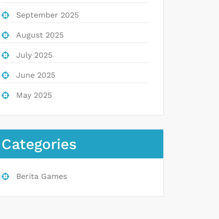
September 2025
August 2025
July 2025
June 2025
May 2025
Categories
Berita Games