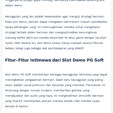
hingga game dengan gaya mitologi, semuanya bisa diakses secara gratis
dalam demo.
Keunggulan yang lain adalah kesempatan agar menguji strategi bermain.
Pada slot demo, pemain dapat mengalami bermacam-macam pendekatan
tanpa kehilangan uang. Ini memungkinkan mereka untuk mengetahui
strategi terbaik dalam bermain dan mengoptimalkan kemungkinan
menang ketika akhirnya mereka berpindah ke akun game dengan taruhan
nyata. Oleh karena itu, slot demo bukan hanya menjadi sarana hiburan
belaka, tetapi juga sebagai alat pembelajaran yang efektif.
Fitur-Fitur Istimewa dari Slot Demo PG Soft
Slot demo PG Soft memberikan berbagai keunggulan istimewa yang dapat
meningkatkan pengalaman bermain. Salah satu keunggulan yang paling
dicari adalah visual premium dan tampilan yang memikat. Permainan ini
dirancang dengan inovasi modern, memberikan gambar yang
menakjubkan dan audio yang kaya. Ini menghadirkan atmosfer bermain
yang imersif, membiarkan pemain merasa seolah-olah mereka nyata
berada di kasino.