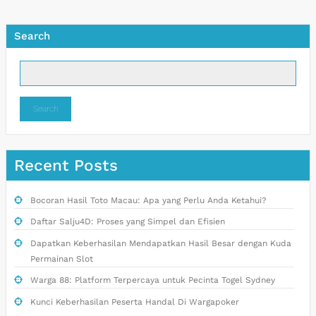
Search
Search
Recent Posts
Bocoran Hasil Toto Macau: Apa yang Perlu Anda Ketahui?
Daftar Salju4D: Proses yang Simpel dan Efisien
Dapatkan Keberhasilan Mendapatkan Hasil Besar dengan Kuda
Permainan Slot
Warga 88: Platform Terpercaya untuk Pecinta Togel Sydney
Kunci Keberhasilan Peserta Handal Di Wargapoker