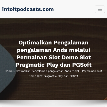
Skip
intoitpodcasts.com
to
content
Optimalkan Pengalaman
pengalaman Anda melalui
Permainan Slot Demo Slot
Pragmatic Play dan PGSoft
Home
»
Optimalkan Pengalaman pengalaman Anda melalui Permainan Slot
Demo Slot Pragmatic Play dan PGSoft