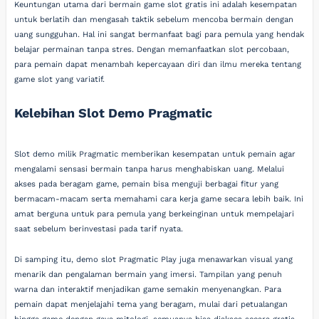
Keuntungan utama dari bermain game slot gratis ini adalah kesempatan
untuk berlatih dan mengasah taktik sebelum mencoba bermain dengan
uang sungguhan. Hal ini sangat bermanfaat bagi para pemula yang hendak
belajar permainan tanpa stres. Dengan memanfaatkan slot percobaan,
para pemain dapat menambah kepercayaan diri dan ilmu mereka tentang
game slot yang variatif.
Kelebihan Slot Demo Pragmatic
Slot demo milik Pragmatic memberikan kesempatan untuk pemain agar
mengalami sensasi bermain tanpa harus menghabiskan uang. Melalui
akses pada beragam game, pemain bisa menguji berbagai fitur yang
bermacam-macam serta memahami cara kerja game secara lebih baik. Ini
amat berguna untuk para pemula yang berkeinginan untuk mempelajari
saat sebelum berinvestasi pada tarif nyata.
Di samping itu, demo slot Pragmatic Play juga menawarkan visual yang
menarik dan pengalaman bermain yang imersi. Tampilan yang penuh
warna dan interaktif menjadikan game semakin menyenangkan. Para
pemain dapat menjelajahi tema yang beragam, mulai dari petualangan