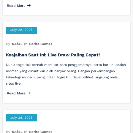
Read More
July 28, 2025
By
RAf4L
In
Berita Games
Keajaiban Saat Ini: Live Draw Paling Cepat!
Dunia togel tak pernah memikat para penggemarnya, serta hari ini adalah
momen yang dinantikan oleh banyak orang. Dengan perkembangan
teknologi modern, pengundian togel kini dapat dilihat langsung melalui
situs live…
Read More
July 28, 2025
By
RAf4L
In
Berita Games