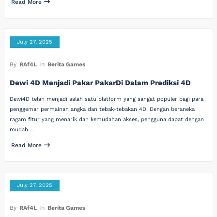
Read More
July 27, 2025
By
RAf4L
In
Berita Games
Dewi 4D Menjadi Pakar PakarDi Dalam Prediksi 4D
Dewi4D telah menjadi salah satu platform yang sangat populer bagi para
penggemar permainan angka dan tebak-tebakan 4D. Dengan beraneka
ragam fitur yang menarik dan kemudahan akses, pengguna dapat dengan
mudah…
Read More
July 27, 2025
By
RAf4L
In
Berita Games