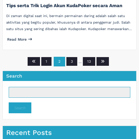
Tips serta Trik Login Akun KudaPoker secara Aman
Di zaman digital saat ini, bermain permainan daring adalah salah satu
aktivitas yang begitu populer, khususnya di antara penggemar judi. Salah
satu situs yang sering dibahas ialah Kudapoker. Kudapoker menawarkan…
Read More
Posts
1
2
3
…
13
pagination
Search
Search
Recent Posts