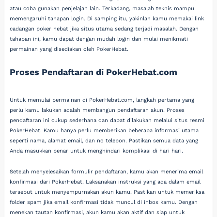
atau coba gunakan penjelajah lain. Terkadang, masalah teknis mampu
memengaruhi tahapan login. Di samping itu, yakinlah kamu memakai link
cadangan poker hebat jika situs utama sedang terjadi masalah. Dengan
tahapan ini, kamu dapat dengan mudah login dan mulai menikmati
permainan yang disediakan oleh PokerHebat.
Proses Pendaftaran di PokerHebat.com
Untuk memulai permainan di PokerHebat.com, langkah pertama yang
perlu kamu lakukan adalah membangun pendaftaran akun. Proses
pendaftaran ini cukup sederhana dan dapat dilakukan melalui situs resmi
PokerHebat. Kamu hanya perlu memberikan beberapa informasi utama
seperti nama, alamat email, dan no telepon. Pastikan semua data yang
Anda masukkan benar untuk menghindari komplikasi di hari hari.
Setelah menyelesaikan formulir pendaftaran, kamu akan menerima email
konfirmasi dari PokerHebat. Laksanakan instruksi yang ada dalam email
tersebut untuk menyempurnakan akun kamu. Pastikan untuk memeriksa
folder spam jika email konfirmasi tidak muncul di inbox kamu. Dengan
menekan tautan konfirmasi, akun kamu akan aktif dan siap untuk