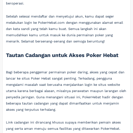
beroperasi.
Setelah selesai mendaftar dan menyetujui akun, kamu dapat seger
melakukan login ke PokerHebat.com dengan menggunakan alamat email
dan kata sandi yang telah kamu buat. Semua langkah ini akan
memudahkan kamu untuk masuk ke dunia permainan poker yang
menarik. Selamat bersenang-senang dan semoga beruntung!
Tautan Cadangan untuk Akses Poker Hebat
Bagi beberapa penggemar permainan poker daring, akses yang cepat dan
lancar ke situs Poker Hebat sangat penting. Terkadang, pengguna
mengalami masalah saat berusaha menjalankan login ke situs website
utama karena berbagai alasan, misalnya perawatan maupun larangan oleh
penyedia jaringan. Guna menangani situasi ini, PokerHebat hadir dengan
beberapa tautan cadangan yang dapat dimanfaatkan untuk menjamin
akses yang terputus terhalang.
Link cadangan ini dirancang khusus supaya memberikan pemain akses
yang serta aman menuju semua fasilitas yang ditawarkan PokerHebat.