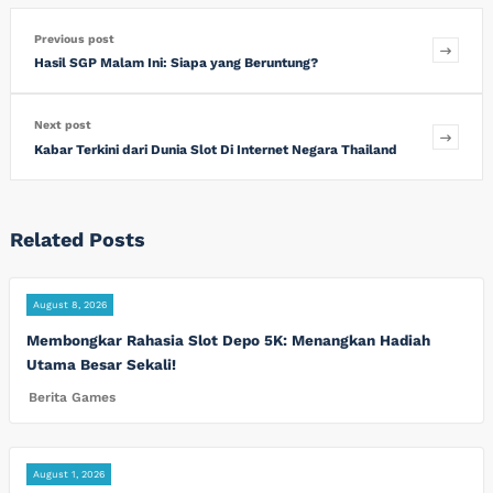
Previous post
Hasil SGP Malam Ini: Siapa yang Beruntung?
Next post
Kabar Terkini dari Dunia Slot Di Internet Negara Thailand
Related Posts
August 8, 2026
Membongkar Rahasia Slot Depo 5K: Menangkan Hadiah
Utama Besar Sekali!
Berita Games
August 1, 2026