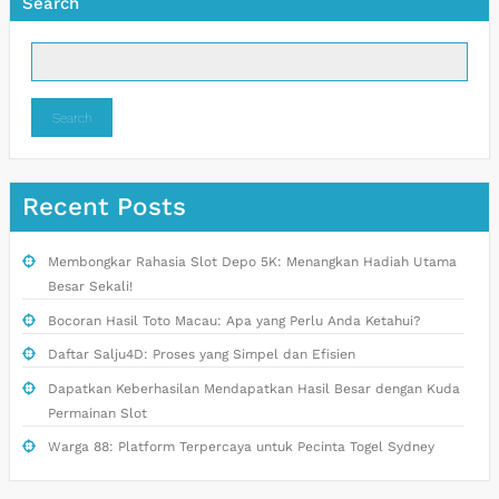
Search
Search
Recent Posts
Membongkar Rahasia Slot Depo 5K: Menangkan Hadiah Utama
Besar Sekali!
Bocoran Hasil Toto Macau: Apa yang Perlu Anda Ketahui?
Daftar Salju4D: Proses yang Simpel dan Efisien
Dapatkan Keberhasilan Mendapatkan Hasil Besar dengan Kuda
Permainan Slot
Warga 88: Platform Terpercaya untuk Pecinta Togel Sydney