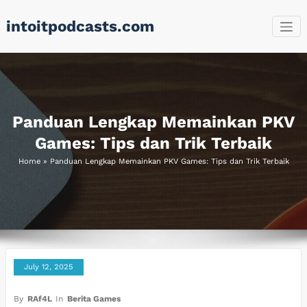
Skip
intoitpodcasts.com
to
content
Panduan Lengkap Memainkan PKV
Games: Tips dan Trik Terbaik
Home
»
Panduan Lengkap Memainkan PKV Games: Tips dan Trik Terbaik
July 12, 2025
By
RAf4L
In
Berita Games