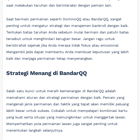
saat melakukan taruhan dan berinteraksi dengan pemain lain.
Saat bermain permainan seperti DominoQQ atau BandarQQ, sangat
penting untuk mengatur strategi dan manajemen bankroll dengan baik.
Tentukan batas taruhan Anda sebelum mulai bermain dan patuhi batas
tersebut untuk menghindari kerugian besar. Jangan ragu untuk
beristirahat sejenak jika Anda merasa tidak fokus atau emosional.
Mengambil jeda dapat membantu Anda membuat keputusan yang lebih
baik dan menjaga permainan tetap menyenangkan.
Strategi Menang di BandarQQ
Salah satu kunci untuk meraih kemenangan di BandarQQ adalah
memahami aturan dan strategi permainan dengan baik. Pemain yang
mengenali jenis permainan dan taktik yang tepat akan memiliki peluang
lebih besar untuk sukses. Cobalah untuk mempelajari kombinasi kartu
yang kuat serta situasi yang memungkinkan untuk menggertak lawan.
Memperhatikan pola permainan lawan juga sangat penting untuk
menentukan langkah selanjutnya.