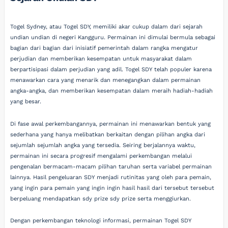
Togel Sydney, atau Togel SDY, memiliki akar cukup dalam dari sejarah
undian undian di negeri Kangguru. Permainan ini dimulai bermula sebagai
bagian dari bagian dari inisiatif pemerintah dalam rangka mengatur
perjudian dan memberikan kesempatan untuk masyarakat dalam
berpartisipasi dalam perjudian yang adil. Togel SDY telah populer karena
menawarkan cara yang menarik dan menegangkan dalam permainan
angka-angka, dan memberikan kesempatan dalam meraih hadiah-hadiah
yang besar.
Di fase awal perkembangannya, permainan ini menawarkan bentuk yang
sederhana yang hanya melibatkan berkaitan dengan pilihan angka dari
sejumlah sejumlah angka yang tersedia. Seiring berjalannya waktu,
permainan ini secara progresif mengalami perkembangan melalui
pengenalan bermacam-macam pilihan taruhan serta variabel permainan
lainnya. Hasil pengeluaran SDY menjadi rutinitas yang oleh para pemain,
yang ingin para pemain yang ingin ingin hasil hasil dari tersebut tersebut
berpeluang mendapatkan sdy prize sdy prize serta menggiurkan.
Dengan perkembangan teknologi informasi, permainan Togel SDY