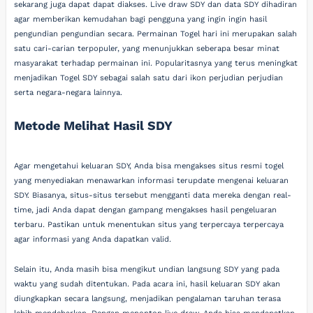
sekarang juga dapat dapat diakses. Live draw SDY dan data SDY dihadiran
agar memberikan kemudahan bagi pengguna yang ingin ingin hasil
pengundian pengundian secara. Permainan Togel hari ini merupakan salah
satu cari-carian terpopuler, yang menunjukkan seberapa besar minat
masyarakat terhadap permainan ini. Popularitasnya yang terus meningkat
menjadikan Togel SDY sebagai salah satu dari ikon perjudian perjudian
serta negara-negara lainnya.
Metode Melihat Hasil SDY
Agar mengetahui keluaran SDY, Anda bisa mengakses situs resmi togel
yang menyediakan menawarkan informasi terupdate mengenai keluaran
SDY. Biasanya, situs-situs tersebut mengganti data mereka dengan real-
time, jadi Anda dapat dengan gampang mengakses hasil pengeluaran
terbaru. Pastikan untuk menentukan situs yang terpercaya terpercaya
agar informasi yang Anda dapatkan valid.
Selain itu, Anda masih bisa mengikut undian langsung SDY yang pada
waktu yang sudah ditentukan. Pada acara ini, hasil keluaran SDY akan
diungkapkan secara langsung, menjadikan pengalaman taruhan terasa