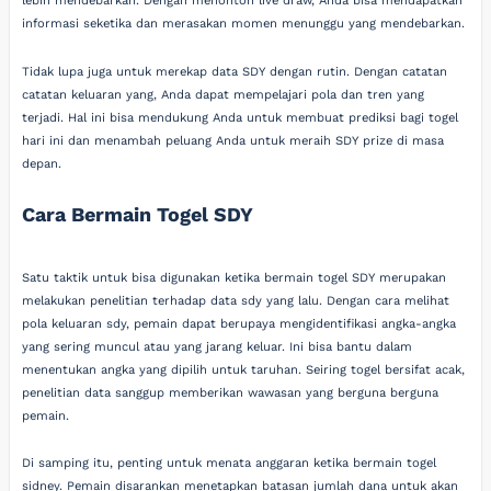
lebih mendebarkan. Dengan menonton live draw, Anda bisa mendapatkan
informasi seketika dan merasakan momen menunggu yang mendebarkan.
Tidak lupa juga untuk merekap data SDY dengan rutin. Dengan catatan
catatan keluaran yang, Anda dapat mempelajari pola dan tren yang
terjadi. Hal ini bisa mendukung Anda untuk membuat prediksi bagi togel
hari ini dan menambah peluang Anda untuk meraih SDY prize di masa
depan.
Cara Bermain Togel SDY
Satu taktik untuk bisa digunakan ketika bermain togel SDY merupakan
melakukan penelitian terhadap data sdy yang lalu. Dengan cara melihat
pola keluaran sdy, pemain dapat berupaya mengidentifikasi angka-angka
yang sering muncul atau yang jarang keluar. Ini bisa bantu dalam
menentukan angka yang dipilih untuk taruhan. Seiring togel bersifat acak,
penelitian data sanggup memberikan wawasan yang berguna berguna
pemain.
Di samping itu, penting untuk menata anggaran ketika bermain togel
sidney. Pemain disarankan menetapkan batasan jumlah dana untuk akan