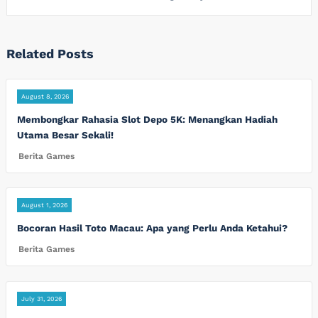
Related Posts
August 8, 2026
Membongkar Rahasia Slot Depo 5K: Menangkan Hadiah
Utama Besar Sekali!
Berita Games
August 1, 2026
Bocoran Hasil Toto Macau: Apa yang Perlu Anda Ketahui?
Berita Games
July 31, 2026