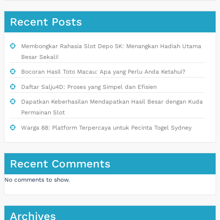
Recent Posts
Membongkar Rahasia Slot Depo 5K: Menangkan Hadiah Utama
Besar Sekali!
Bocoran Hasil Toto Macau: Apa yang Perlu Anda Ketahui?
Daftar Salju4D: Proses yang Simpel dan Efisien
Dapatkan Keberhasilan Mendapatkan Hasil Besar dengan Kuda
Permainan Slot
Warga 88: Platform Terpercaya untuk Pecinta Togel Sydney
Recent Comments
No comments to show.
Archives