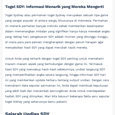
Togel SDY: Informasi Menarik yang Mereka Mengerti
Togel Sydney atau permainan togel Sydney merupakan sebuah tipe game
yang sangat populer di antara warga, khususnya di Indonesia. Permainan
ini menarik perhatian banyak individu sebab memberikan kesempatan
dalam memenangkan imbalan yang signifikan hanya hanya menebak angka
yang. Setiap hari, pengeluaran SDY adalah momen yang ditunggu-tunggu,
di mana para para pemain mengharapkan dengan penuh harapan agar
menyaksikan hasil SDY yang dapat merubah nasib mereka.
Untuk Anda yang tertarik dengan togel SDY, penting untuk memahami
macam-macam aspek yang berhubungan dengan game ini. Termasuk
hasil SDY yang mencakup hasil-hasil sebelumnya, undian langsung SDY
yang memperlihatkan angka secara langsung, hingga informasi SDY hari
ini yang memberikan update terbaru tentang output undian. Dengan cara
memahami data seputar permainan ini, Anda dapat membuat keputusan
yang lebih baik dan menambah kemungkinan Anda untuk mendapatkan
hadiah SDY yang diimpikan. Mari kita telusuri beberapa fakta seru seputar
togel Sidney yang seharusnya kamu pahami.
Sejarah Undian SDY