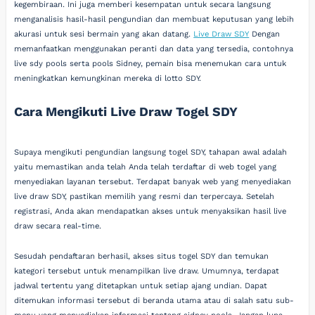
kegembiraan. Ini juga memberi kesempatan untuk secara langsung
menganalisis hasil-hasil pengundian dan membuat keputusan yang lebih
akurasi untuk sesi bermain yang akan datang.
Live Draw SDY
Dengan
memanfaatkan menggunakan peranti dan data yang tersedia, contohnya
live sdy pools serta pools Sidney, pemain bisa menemukan cara untuk
meningkatkan kemungkinan mereka di lotto SDY.
Cara Mengikuti Live Draw Togel SDY
Supaya mengikuti pengundian langsung togel SDY, tahapan awal adalah
yaitu memastikan anda telah Anda telah terdaftar di web togel yang
menyediakan layanan tersebut. Terdapat banyak web yang menyediakan
live draw SDY, pastikan memilih yang resmi dan terpercaya. Setelah
registrasi, Anda akan mendapatkan akses untuk menyaksikan hasil live
draw secara real-time.
Sesudah pendaftaran berhasil, akses situs togel SDY dan temukan
kategori tersebut untuk menampilkan live draw. Umumnya, terdapat
jadwal tertentu yang ditetapkan untuk setiap ajang undian. Dapat
ditemukan informasi tersebut di beranda utama atau di salah satu sub-