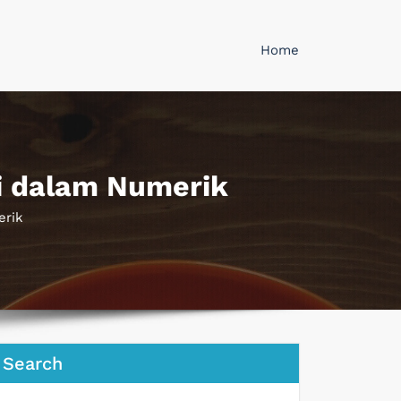
Home
i dalam Numerik
erik
Search