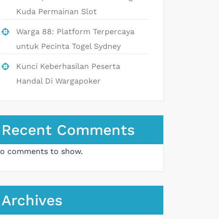
Kuda Permainan Slot
Warga 88: Platform Terpercaya
untuk Pecinta Togel Sydney
Kunci Keberhasilan Peserta
Handal Di Wargapoker
Recent Comments
o comments to show.
Archives