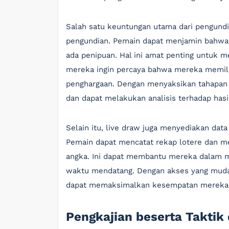
Salah satu keuntungan utama dari pengund
pengundian. Pemain dapat menjamin bahwa 
ada penipuan. Hal ini amat penting untuk 
mereka ingin percaya bahwa mereka memi
penghargaan. Dengan menyaksikan tahapan se
dan dapat melakukan analisis terhadap has
Selain itu, live draw juga menyediakan data
Pemain dapat mencatat rekap lotere dan me
angka. Ini dapat membantu mereka dalam m
waktu mendatang. Dengan akses yang mudah 
dapat memaksimalkan kesempatan mereka u
Pengkajian beserta Taktik