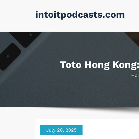
Skip
intoitpodcasts.com
to
content
Toto Hong Kong
Ho
July 20, 2025