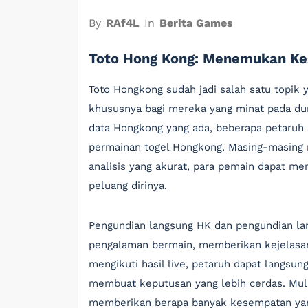
By
RAf4L
In
Berita Games
Toto Hong Kong: Menemukan Ke
Toto Hongkong sudah jadi salah satu topik 
khususnya bagi mereka yang minat pada du
data Hongkong yang ada, beberapa petaruh 
permainan togel Hongkong. Masing-masing n
analisis yang akurat, para pemain dapat 
peluang dirinya.
Pengundian langsung HK dan pengundian la
pengalaman bermain, memberikan kejelasan
mengikuti hasil live, petaruh dapat langsu
membuat keputusan yang lebih cerdas. Mulai
memberikan berapa banyak kesempatan yang