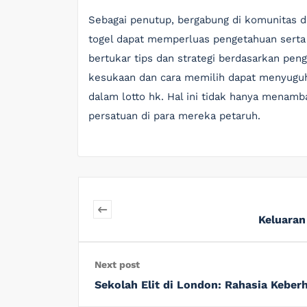
Sebagai penutup, bergabung di komunitas 
togel dapat memperluas pengetahuan serta 
bertukar tips dan strategi berdasarkan pen
kesukaan dan cara memilih dapat menyuguhk
dalam lotto hk. Hal ini tidak hanya mena
persatuan di para mereka petaruh.
Keluaran
Next post
Sekolah Elit di London: Rahasia Keberh