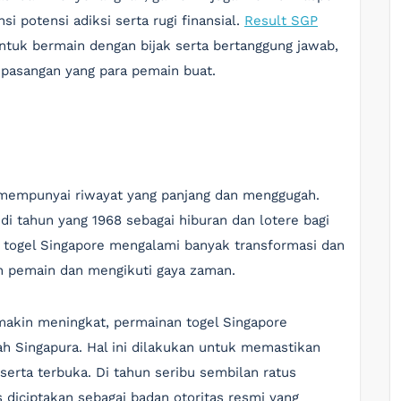
 potensi adiksi serta rugi finansial.
Result SGP
untuk bermain dengan bijak serta bertanggung jawab,
 pasangan yang para pemain buat.
, mempunyai riwayat yang panjang dan menggugah.
i tahun yang 1968 sebagai hiburan dan lotere bagi
, togel Singapore mengalami banyak transformasi dan
 pemain dan mengikuti gaya zaman.
makin meningkat, permainan togel Singapore
h Singapura. Hal ini dilakukan untuk memastikan
 serta terbuka. Di tahun seribu sembilan ratus
diciptakan sebagai badan otoritas resmi yang