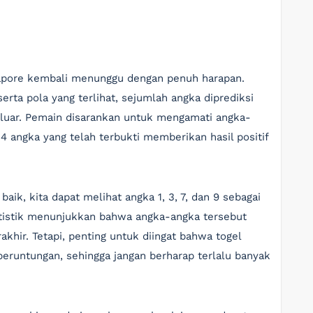
gapore kembali menunggu dengan penuh harapan.
rta pola yang terlihat, sejumlah angka diprediksi
keluar. Pemain disarankan untuk mengamati angka-
4 angka yang telah terbukti memberikan hasil positif
ik, kita dapat melihat angka 1, 3, 7, dan 9 sebagai
atistik menunjukkan bahwa angka-angka tersebut
khir. Tetapi, penting untuk diingat bahwa togel
eruntungan, sehingga jangan berharap terlalu banyak