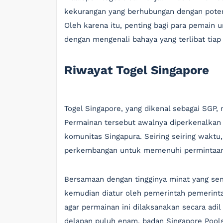
kekurangan yang berhubungan dengan potensi
Oleh karena itu, penting bagi para pemain 
dengan mengenali bahaya yang terlibat tiap
Riwayat Togel Singapore
Togel Singapore, yang dikenal sebagai SGP
Permainan tersebut awalnya diperkenalkan d
komunitas Singapura. Seiring seiring waktu
perkembangan untuk memenuhi permintaan
Bersamaan dengan tingginya minat yang se
kemudian diatur oleh pemerintah pemerinta
agar permainan ini dilaksanakan secara adil
delapan puluh enam, badan Singapore Pools 