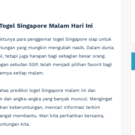
Togel Singapore Malam Hari Ini
ktunya para penggemar togel Singapore siap untuk
ntungan yang mungkin mengubah nasib. Dalam dunia
, tetapi juga harapan bagi sebagian besar orang.
ngan sebutan SGP, telah menjadi pilihan favorit bagi
annya setiap malam.
has prediksi togel Singapore malam ini dan
an dan angka-angka yang banyak muncul. Mengingat
kan keberuntungan, mencari informasi terkini
sangat membantu. Mari kita perhatikan bersama,
untungan kita.