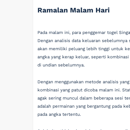
Ramalan Malam Hari
Pada malam ini, para penggemar togel Sin
Dengan analisis data keluaran sebelumnya se
akan memiliki peluang lebih tinggi untuk 
angka yang kerap keluar, seperti kombinasi 
di undian sebelumnya.
Dengan menggunakan metode analisis yang ba
kombinasi yang patut dicoba malam ini. St
agak sering muncul dalam beberapa sesi tera
adalah permainan yang bergantung pada keb
pada angka tertentu.