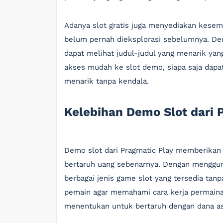
Adanya slot gratis juga menyediakan kese
belum pernah dieksplorasi sebelumnya. Den
dapat melihat judul-judul yang menarik ya
akses mudah ke slot demo, siapa saja dap
menarik tanpa kendala.
Kelebihan Demo Slot dari 
Demo slot dari Pragmatic Play memberikan s
bertaruh uang sebenarnya. Dengan menggun
berbagai jenis game slot yang tersedia tanpa
pemain agar memahami cara kerja permainan
menentukan untuk bertaruh dengan dana as