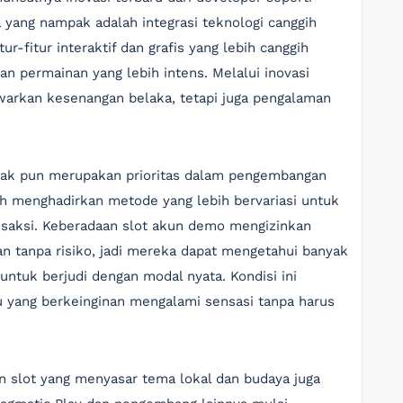
a yang nampak adalah integrasi teknologi canggih
-fitur interaktif dan grafis yang lebih canggih
 permainan yang lebih intens. Melalui inovasi
arkan kesenangan belaka, tetapi juga pengalaman
nyak pun merupakan prioritas dalam pengembangan
ah menghadirkan metode yang lebih bervariasi untuk
aksi. Keberadaan slot akun demo mengizinkan
 tanpa risiko, jadi mereka dapat mengetahui banyak
ntuk berjudi dengan modal nyata. Kondisi ini
 yang berkeinginan mengalami sensasi tanpa harus
an slot yang menyasar tema lokal dan budaya juga