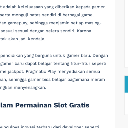
t adalah keleluasaan yang diberikan kepada gamer.
erta menguji batas sendiri di berbagai game.
dan gameplay, sehingga menjamin setiap masing-
esuai sesuai dengan selera sendiri. Karena
tak akan jadi kendala.
t pendidikan yang berguna untuk gamer baru. Dengan
amer baru dapat belajar tentang fitur-fitur seperti
sme jackpot. Pragmatic Play menyediakan semua
nan, sehingga gamer bisa belajar bagaimana meraih
ngkan menyenangkan.
alam Permainan Slot Gratis
munculnya inovasi terbaru dari developer seperti