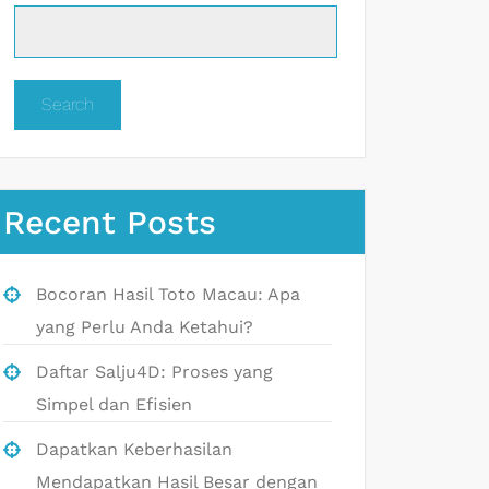
Search
Recent Posts
Bocoran Hasil Toto Macau: Apa
yang Perlu Anda Ketahui?
Daftar Salju4D: Proses yang
Simpel dan Efisien
Dapatkan Keberhasilan
Mendapatkan Hasil Besar dengan