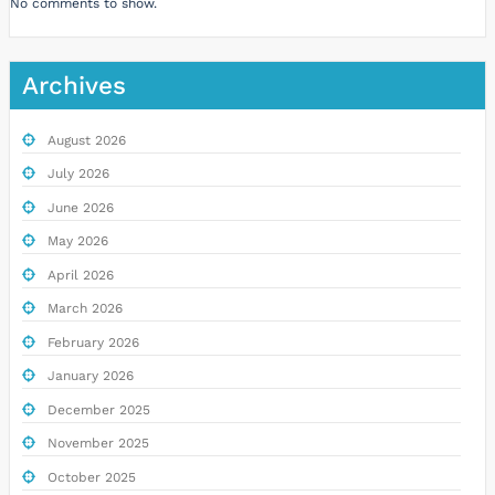
No comments to show.
Archives
August 2026
July 2026
June 2026
May 2026
April 2026
March 2026
February 2026
January 2026
December 2025
November 2025
October 2025