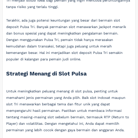
Tri menjadi solusi ideal bagi pemain yang ingin mencoba peruntungannya
tanpa risiko yang terlalu tinggi.
Terakhir, ada juga potensi keuntungan yang besar dari bermain slot
deposit Pulsa Tri. Banyak permainan slot menawarkan jackpot menarik
dan bonus spesial yang dapat meningkatkan pengalaman bermain.
Dengan menggunakan Pulsa Tri, pemain tidak hanya merasakan
kemudahan dalam transaksi, tetapi juga peluang untuk meraih
kemenangan besar. Hal ini menjadikan slot deposit Pulsa Tri semakin
populer di kalangan para pemain judi online.
Strategi Menang di Slot Pulsa
Untuk meningkatkan peluang menang di slot pulsa, penting untuk
memahami jenis permainan yang Anda pilih. Baik slot Indosat maupun
slot Tri menawarkan berbagai tema dan fitur unik yang dapat
mempengaruhi hasil permainan. Pastikan untuk membaca informasi
tentang masing-masing slot sebelum bermain, termasuk RTP (Return to
Player) dan volatilitas. Dengan mengetahui ini, Anda dapat memilih
permainan yang lebih cocok dengan gaya bermain dan anggaran Anda.