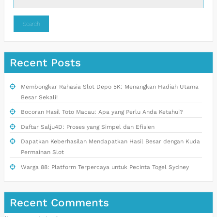
Search
Recent Posts
Membongkar Rahasia Slot Depo 5K: Menangkan Hadiah Utama
Besar Sekali!
Bocoran Hasil Toto Macau: Apa yang Perlu Anda Ketahui?
Daftar Salju4D: Proses yang Simpel dan Efisien
Dapatkan Keberhasilan Mendapatkan Hasil Besar dengan Kuda
Permainan Slot
Warga 88: Platform Terpercaya untuk Pecinta Togel Sydney
Recent Comments