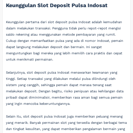
Keunggulan Slot Deposit Pulsa Indosat
Keunggulan pertama dari slot deposit pulsa Indosat adalah kemudahan
dalam melakukan transaksi. Pengguna tidak perlu repot-repot mengisi
saldo rekening atau menggunakan metode pembayaran yang rumit.
Cukup dengan memanfaatkan pulsa yang ada di nomor Indosat, pemain
dapat langsung melakukan deposit dan bermain. Ini sangat
menguntungkan bagi mereka yang lebih memilih cara praktis dan cepat
untuk menikmati permainan.
Selanjutnya, slot deposit pulsa Indosat menawarkan keamanan yang
tinggi. Setiap transaksi yang dilakukan melalui pulsa dilindungi oleh
sistem yang canggih, sehingga pemain dapat merasa tenang saat
melakukan deposit. Dengan begitu, risiko penipuan atau kehilangan data
pribadi dapat diminimalisir, memberikan rasa aman bagi semua pemain
yang ingin mencoba keberuntungannya.
Selain itu, slot deposit pulsa Indosat juga memberikan peluang menang
yang menarik. Banyak permainan slot yang tersedia dengan berbagai tema
dan tingkat kesulitan, yang dapat memberikan pengalaman bermain yang