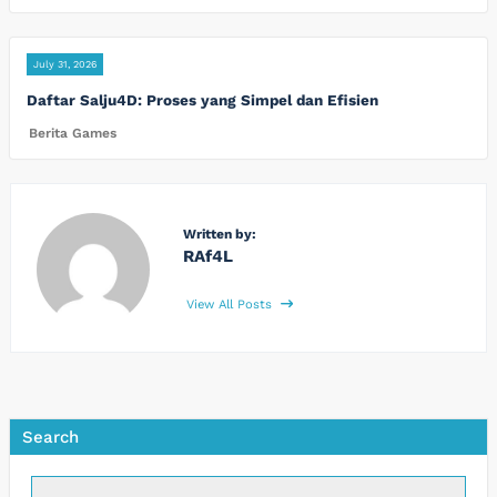
July 31, 2026
Daftar Salju4D: Proses yang Simpel dan Efisien
Berita Games
Written by:
RAf4L
View All Posts
Search