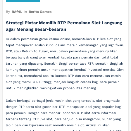
By
RAf4L
In
Berita Games
Strategi Pintar Memilih RTP Permainan Slot Langsung
agar Menang Besar-besaran
Di dalam permainan game kasino online, menentukan RTP live slot yang
tepat merupakan adalah kunci dalam meraih kemenangan yang signifikan.
RTP, atau Return to Player, merupakan persentase yang menunjukkan
berapa banyak uang akan kembali kepada para pemain dari total total
taruhan yang dipasang. Semakin tinggi persentase RTP, semakin tinggilah
kemungkinan pemain untuk mendapatkan kembali investasi mereka. Oleh
karena itu, memahami apa itu konsep RTP dan cara menentukan mesin
slot yang memiliki RTP tinggi menjadi langkah cerdas bagi para pemain
untuk meningkatkan meningkatkan probabilitas menang.
Dalam berbagai berbagai jenis mesin slot yang tersedia, slot pragmatic
dengan RTP serta slot gacor ber-RTP merupakan opsi yang populer bagi
para pemain. Dengan cara mencari bocoran RTP slot serta informasi
terbaru tentang RTP live slot, para penjudi bisa mengambil pilihan yang
lebih baik dan bijaksana saat memilih mesin slot. Artikel ini akan