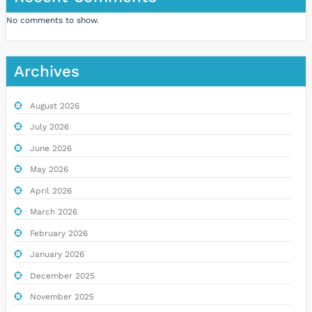
No comments to show.
Archives
August 2026
July 2026
June 2026
May 2026
April 2026
March 2026
February 2026
January 2026
December 2025
November 2025