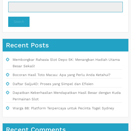
Search
Recent Posts
Membongkar Rahasia Slot Depo 5K: Menangkan Hadiah Utama
Besar Sekali!
Bocoran Hasil Toto Macau: Apa yang Perlu Anda Ketahui?
Daftar Salju4D: Proses yang Simpel dan Efisien
Dapatkan Keberhasilan Mendapatkan Hasil Besar dengan Kuda
Permainan Slot
Warga 88: Platform Terpercaya untuk Pecinta Togel Sydney
Recent Comments