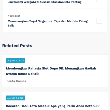
Link Resmi Wargabet: Aksesibilitas dan Info Penting
Next post
Memenangkan Togel Singapura: Tips dan Metode Paling
Baik
Related Posts
August 8, 2026
Membongkar Rahasia Slot Depo 5K: Menangkan Hadiah
Utama Besar Sekali!
Berita Games
August 1, 2026
Bocoran Hasil Toto Macau: Apa yang Perlu Anda Ketahui?