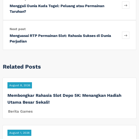
Menggali Dunia Kuda Togel: Peluang atau Permainan
Taruhan?
Next post
Menguasai RTP Permainan Slot: Rahasia Sukses di Dunia
Perjudian
Related Posts
August 8, 2026
Membongkar Rahasia Slot Depo 5K: Menangkan Hadiah
Utama Besar Sekali!
Berita Games
August 1, 2026