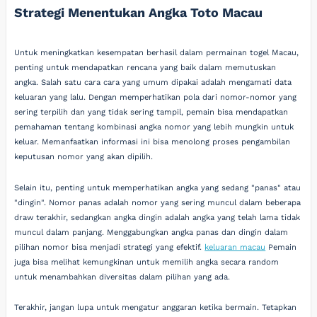
Strategi Menentukan Angka Toto Macau
Untuk meningkatkan kesempatan berhasil dalam permainan togel Macau,
penting untuk mendapatkan rencana yang baik dalam memutuskan
angka. Salah satu cara cara yang umum dipakai adalah mengamati data
keluaran yang lalu. Dengan memperhatikan pola dari nomor-nomor yang
sering terpilih dan yang tidak sering tampil, pemain bisa mendapatkan
pemahaman tentang kombinasi angka nomor yang lebih mungkin untuk
keluar. Memanfaatkan informasi ini bisa menolong proses pengambilan
keputusan nomor yang akan dipilih.
Selain itu, penting untuk memperhatikan angka yang sedang "panas" atau
"dingin". Nomor panas adalah nomor yang sering muncul dalam beberapa
draw terakhir, sedangkan angka dingin adalah angka yang telah lama tidak
muncul dalam panjang. Menggabungkan angka panas dan dingin dalam
pilihan nomor bisa menjadi strategi yang efektif.
keluaran macau
Pemain
juga bisa melihat kemungkinan untuk memilih angka secara random
untuk menambahkan diversitas dalam pilihan yang ada.
Terakhir, jangan lupa untuk mengatur anggaran ketika bermain. Tetapkan