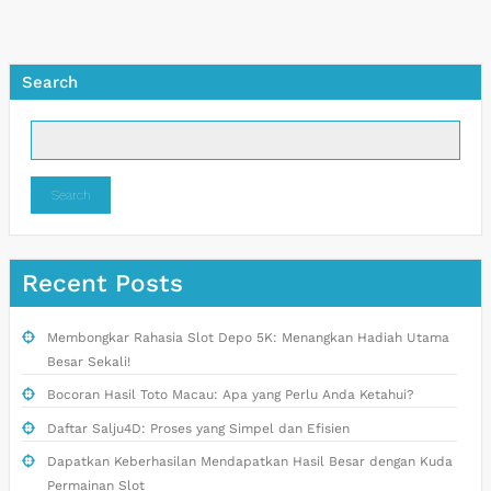
Search
Search
Recent Posts
Membongkar Rahasia Slot Depo 5K: Menangkan Hadiah Utama
Besar Sekali!
Bocoran Hasil Toto Macau: Apa yang Perlu Anda Ketahui?
Daftar Salju4D: Proses yang Simpel dan Efisien
Dapatkan Keberhasilan Mendapatkan Hasil Besar dengan Kuda
Permainan Slot