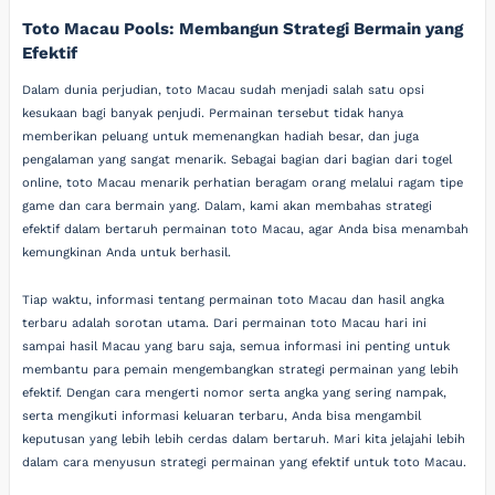
Toto Macau Pools: Membangun Strategi Bermain yang
Efektif
Dalam dunia perjudian, toto Macau sudah menjadi salah satu opsi
kesukaan bagi banyak penjudi. Permainan tersebut tidak hanya
memberikan peluang untuk memenangkan hadiah besar, dan juga
pengalaman yang sangat menarik. Sebagai bagian dari bagian dari togel
online, toto Macau menarik perhatian beragam orang melalui ragam tipe
game dan cara bermain yang. Dalam, kami akan membahas strategi
efektif dalam bertaruh permainan toto Macau, agar Anda bisa menambah
kemungkinan Anda untuk berhasil.
Tiap waktu, informasi tentang permainan toto Macau dan hasil angka
terbaru adalah sorotan utama. Dari permainan toto Macau hari ini
sampai hasil Macau yang baru saja, semua informasi ini penting untuk
membantu para pemain mengembangkan strategi permainan yang lebih
efektif. Dengan cara mengerti nomor serta angka yang sering nampak,
serta mengikuti informasi keluaran terbaru, Anda bisa mengambil
keputusan yang lebih lebih cerdas dalam bertaruh. Mari kita jelajahi lebih
dalam cara menyusun strategi permainan yang efektif untuk toto Macau.