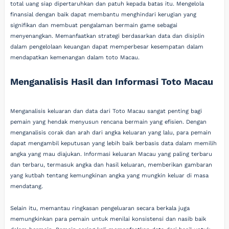
total uang siap dipertaruhkan dan patuh kepada batas itu. Mengelola
finansial dengan baik dapat membantu menghindari kerugian yang
signifikan dan membuat pengalaman bermain game sebagai
menyenangkan. Memanfaatkan strategi berdasarkan data dan disiplin
dalam pengelolaan keuangan dapat memperbesar kesempatan dalam
mendapatkan kemenangan dalam toto Macau.
Menganalisis Hasil dan Informasi Toto Macau
Menganalisis keluaran dan data dari Toto Macau sangat penting bagi
pemain yang hendak menyusun rencana bermain yang efisien. Dengan
menganalisis corak dan arah dari angka keluaran yang lalu, para pemain
dapat mengambil keputusan yang lebih baik berbasis data dalam memilih
angka yang mau diajukan. Informasi keluaran Macau yang paling terbaru
dan terbaru, termasuk angka dan hasil keluaran, memberikan gambaran
yang kutbah tentang kemungkinan angka yang mungkin keluar di masa
mendatang.
Selain itu, memantau ringkasan pengeluaran secara berkala juga
memungkinkan para pemain untuk menilai konsistensi dan nasib baik