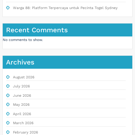
Warga 88: Platform Terpercaya untuk Pecinta Togel Sydney
Recent Comments
No comments to show.
Archives
August 2026
July 2026
June 2026
May 2026
April 2026
March 2026
February 2026