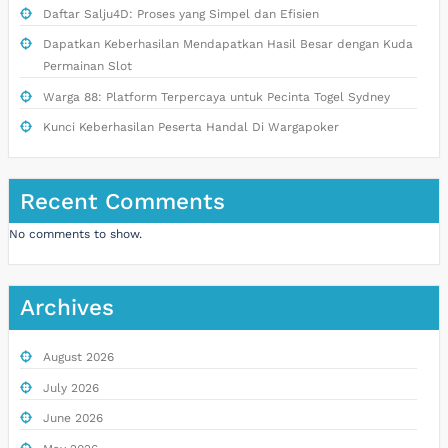
Daftar Salju4D: Proses yang Simpel dan Efisien
Dapatkan Keberhasilan Mendapatkan Hasil Besar dengan Kuda
Permainan Slot
Warga 88: Platform Terpercaya untuk Pecinta Togel Sydney
Kunci Keberhasilan Peserta Handal Di Wargapoker
Recent Comments
No comments to show.
Archives
August 2026
July 2026
June 2026