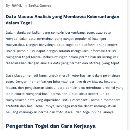
By
RAf4L
In
Berita Games
Data Macau: Analisis yang Membawa Keberuntungan
dalam Togel
Dalam dunia perjudian yang semakin berkembang, togel atau toto
menjadi salah satu permainan yang sangat populer di kalangan
masyarakat. Dengan banyaknya situs togel dan platform online seperti
uni4d, pemain kini dapat dengan mudah mengakses informasi terkini
mengenai togel Macau. Keberuntungan dalam permainan ini sering kali
diasosiasikan dengan analisis data yang cermat dan strategi yang tepat.
Data Macau menjadi kunci untuk meraih keberhasilan dalam permainan
togel. Dengan memanfaatkan informasi dari live draw Macau, keluaran
Macau, dan pengeluaran Macau, para pemain bisa membuat prediksi yang
lebih akurat mengenai hasil permainan. Situs-situs seperti uni4d
menyediakan data yang diperlukan untuk membantu pemain memahami
statistik dan hasil sebelumnya, sehingga mereka dapat meningkatkan
peluang menangkan permainan toto Macau dan togel online lainnya.
Pengertian Togel dan Cara Kerjanya