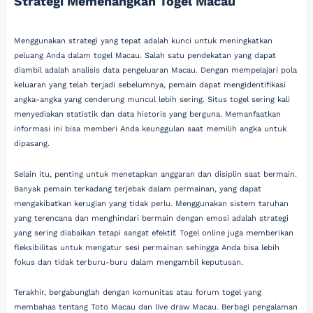
Strategi Memenangkan Togel Macau
Menggunakan strategi yang tepat adalah kunci untuk meningkatkan
peluang Anda dalam togel Macau. Salah satu pendekatan yang dapat
diambil adalah analisis data pengeluaran Macau. Dengan mempelajari pola
keluaran yang telah terjadi sebelumnya, pemain dapat mengidentifikasi
angka-angka yang cenderung muncul lebih sering. Situs togel sering kali
menyediakan statistik dan data historis yang berguna. Memanfaatkan
informasi ini bisa memberi Anda keunggulan saat memilih angka untuk
dipasang.
Selain itu, penting untuk menetapkan anggaran dan disiplin saat bermain.
Banyak pemain terkadang terjebak dalam permainan, yang dapat
mengakibatkan kerugian yang tidak perlu. Menggunakan sistem taruhan
yang terencana dan menghindari bermain dengan emosi adalah strategi
yang sering diabaikan tetapi sangat efektif. Togel online juga memberikan
fleksibilitas untuk mengatur sesi permainan sehingga Anda bisa lebih
fokus dan tidak terburu-buru dalam mengambil keputusan.
Terakhir, bergabunglah dengan komunitas atau forum togel yang
membahas tentang Toto Macau dan live draw Macau. Berbagi pengalaman