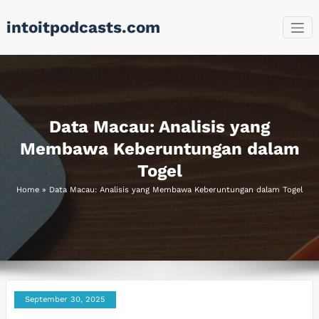
Skip
intoitpodcasts.com
to
content
Data Macau: Analisis yang
Membawa Keberuntungan dalam
Togel
Home
»
Data Macau: Analisis yang Membawa Keberuntungan dalam Togel
September 30, 2025