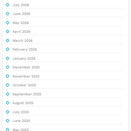
July 2026
June 2026
May 2026
April 2026
March 2026
February 2026
January 2026
December 2025
November 2025
October 2025
September 2025
August 2025
July 2025
June 2025
May 2025