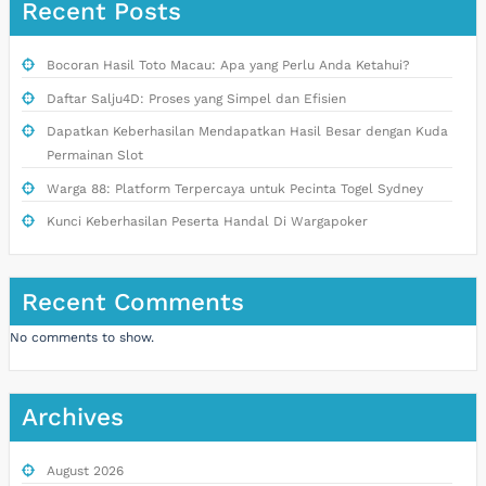
Recent Posts
Bocoran Hasil Toto Macau: Apa yang Perlu Anda Ketahui?
Daftar Salju4D: Proses yang Simpel dan Efisien
Dapatkan Keberhasilan Mendapatkan Hasil Besar dengan Kuda
Permainan Slot
Warga 88: Platform Terpercaya untuk Pecinta Togel Sydney
Kunci Keberhasilan Peserta Handal Di Wargapoker
Recent Comments
No comments to show.
Archives
August 2026