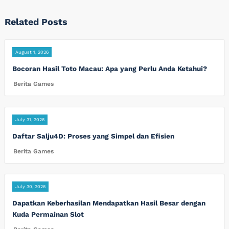
Related Posts
August 1, 2026
Bocoran Hasil Toto Macau: Apa yang Perlu Anda Ketahui?
Berita Games
July 31, 2026
Daftar Salju4D: Proses yang Simpel dan Efisien
Berita Games
July 30, 2026
Dapatkan Keberhasilan Mendapatkan Hasil Besar dengan
Kuda Permainan Slot