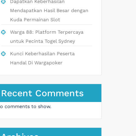
Dapatkan Keberhasilan
Mendapatkan Hasil Besar dengan
Kuda Permainan Slot
Warga 88: Platform Terpercaya
untuk Pecinta Togel Sydney
Kunci Keberhasilan Peserta
Handal Di Wargapoker
Recent Comments
o comments to show.