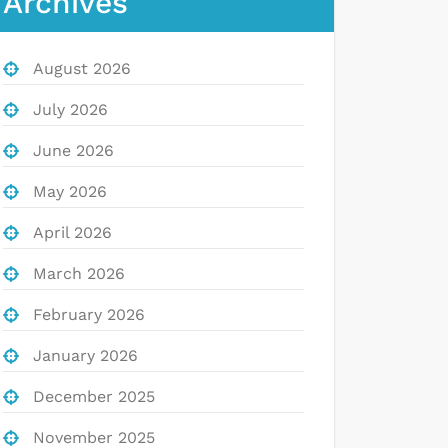
Archives
August 2026
July 2026
June 2026
May 2026
April 2026
March 2026
February 2026
January 2026
December 2025
November 2025