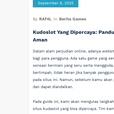
September 6, 2025
By
RAf4L
In
Berita Games
Kudoslot Yang Dipercaya: Pand
Aman
Dalam alam perjudian online, adanya websit
bagi para pengguna. Ada satu game yang s
sensasi bermain yang seru serta menggoda.
berlimpah, tidak heran jika banyak penggun
pada situs ini. Namun, sebelum kamu akan 
dan dapat diandalkan.
Pada guide ini, kami akan mengulas langka
situs kudaslot yang bisa dipercaya. Tim kam