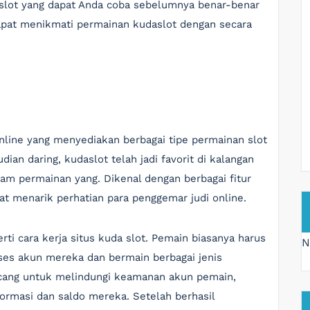
ot yang dapat Anda coba sebelumnya benar-benar
apat menikmati permainan kudaslot dengan secara
nline yang menyediakan berbagai tipe permainan slot
an daring, kudaslot telah jadi favorit di kalangan
m permainan yang. Dikenal dengan berbagai fitur
at menarik perhatian para penggemar judi online.
i cara kerja situs kuda slot. Pemain biasanya harus
N
ses akun mereka dan bermain berbagai jenis
ancang untuk melindungi keamanan akun pemain,
ormasi dan saldo mereka. Setelah berhasil