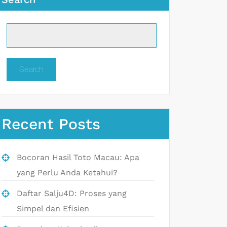
Search
Recent Posts
Bocoran Hasil Toto Macau: Apa
yang Perlu Anda Ketahui?
Daftar Salju4D: Proses yang
Simpel dan Efisien