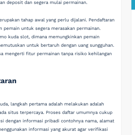
an deposit dan segera mulai permainan.
erupakan tahap awal yang perlu dijalani. Pendaftaran
n pemain untuk segera merasakan permainan.
demo kuda slot, dimana memungkinkan pemain
emutuskan untuk bertaruh dengan uang sungguhan.
 mengerti fitur permainan tanpa risiko kehilangan
taran
kuda, langkah pertama adalah melakukan adalah
pada situs terpercaya. Proses daftar umumnya cukup
si dengan informasi pribadi contohnya nama, alamat
menggunakan informasi yang akurat agar verifikasi