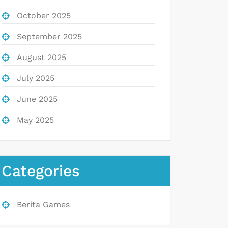
October 2025
September 2025
August 2025
July 2025
June 2025
May 2025
Categories
Berita Games