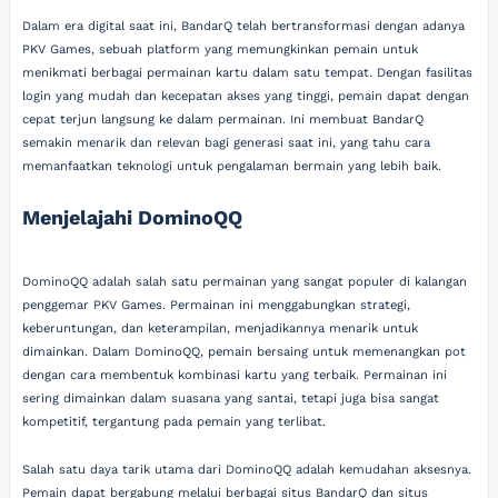
Dalam era digital saat ini, BandarQ telah bertransformasi dengan adanya
PKV Games, sebuah platform yang memungkinkan pemain untuk
menikmati berbagai permainan kartu dalam satu tempat. Dengan fasilitas
login yang mudah dan kecepatan akses yang tinggi, pemain dapat dengan
cepat terjun langsung ke dalam permainan. Ini membuat BandarQ
semakin menarik dan relevan bagi generasi saat ini, yang tahu cara
memanfaatkan teknologi untuk pengalaman bermain yang lebih baik.
Menjelajahi DominoQQ
DominoQQ adalah salah satu permainan yang sangat populer di kalangan
penggemar PKV Games. Permainan ini menggabungkan strategi,
keberuntungan, dan keterampilan, menjadikannya menarik untuk
dimainkan. Dalam DominoQQ, pemain bersaing untuk memenangkan pot
dengan cara membentuk kombinasi kartu yang terbaik. Permainan ini
sering dimainkan dalam suasana yang santai, tetapi juga bisa sangat
kompetitif, tergantung pada pemain yang terlibat.
Salah satu daya tarik utama dari DominoQQ adalah kemudahan aksesnya.
Pemain dapat bergabung melalui berbagai situs BandarQ dan situs