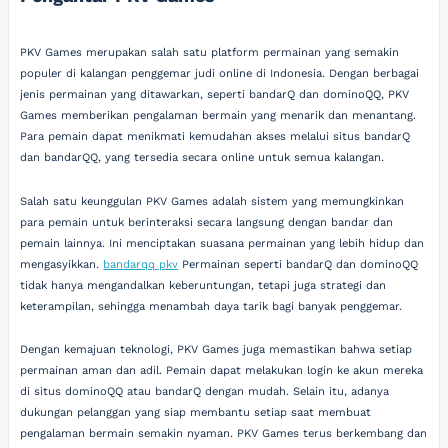
PKV Games merupakan salah satu platform permainan yang semakin
populer di kalangan penggemar judi online di Indonesia. Dengan berbagai
jenis permainan yang ditawarkan, seperti bandarQ dan dominoQQ, PKV
Games memberikan pengalaman bermain yang menarik dan menantang.
Para pemain dapat menikmati kemudahan akses melalui situs bandarQ
dan bandarQQ, yang tersedia secara online untuk semua kalangan.
Salah satu keunggulan PKV Games adalah sistem yang memungkinkan
para pemain untuk berinteraksi secara langsung dengan bandar dan
pemain lainnya. Ini menciptakan suasana permainan yang lebih hidup dan
mengasyikkan.
bandarqq pkv
Permainan seperti bandarQ dan dominoQQ
tidak hanya mengandalkan keberuntungan, tetapi juga strategi dan
keterampilan, sehingga menambah daya tarik bagi banyak penggemar.
Dengan kemajuan teknologi, PKV Games juga memastikan bahwa setiap
permainan aman dan adil. Pemain dapat melakukan login ke akun mereka
di situs dominoQQ atau bandarQ dengan mudah. Selain itu, adanya
dukungan pelanggan yang siap membantu setiap saat membuat
pengalaman bermain semakin nyaman. PKV Games terus berkembang dan