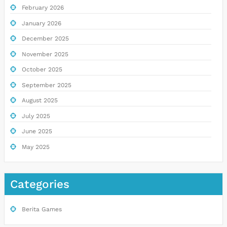
February 2026
January 2026
December 2025
November 2025
October 2025
September 2025
August 2025
July 2025
June 2025
May 2025
Categories
Berita Games