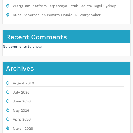
Warga 88: Platform Terpercaya untuk Pecinta Togel Sydney
Kunci Keberhasilan Peserta Handal Di Wargapoker
Recent Comments
No comments to show.
Archives
August 2026
July 2026
June 2026
May 2026
April 2026
March 2026