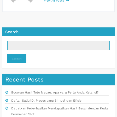
View All Posts
Search
Search
Recent Posts
Bocoran Hasil Toto Macau: Apa yang Perlu Anda Ketahui?
Daftar Salju4D: Proses yang Simpel dan Efisien
Dapatkan Keberhasilan Mendapatkan Hasil Besar dengan Kuda
Permainan Slot