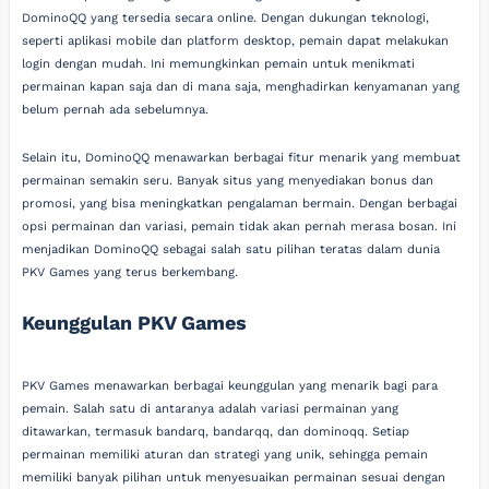
DominoQQ yang tersedia secara online. Dengan dukungan teknologi,
seperti aplikasi mobile dan platform desktop, pemain dapat melakukan
login dengan mudah. Ini memungkinkan pemain untuk menikmati
permainan kapan saja dan di mana saja, menghadirkan kenyamanan yang
belum pernah ada sebelumnya.
Selain itu, DominoQQ menawarkan berbagai fitur menarik yang membuat
permainan semakin seru. Banyak situs yang menyediakan bonus dan
promosi, yang bisa meningkatkan pengalaman bermain. Dengan berbagai
opsi permainan dan variasi, pemain tidak akan pernah merasa bosan. Ini
menjadikan DominoQQ sebagai salah satu pilihan teratas dalam dunia
PKV Games yang terus berkembang.
Keunggulan PKV Games
PKV Games menawarkan berbagai keunggulan yang menarik bagi para
pemain. Salah satu di antaranya adalah variasi permainan yang
ditawarkan, termasuk bandarq, bandarqq, dan dominoqq. Setiap
permainan memiliki aturan dan strategi yang unik, sehingga pemain
memiliki banyak pilihan untuk menyesuaikan permainan sesuai dengan