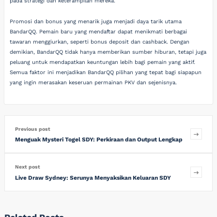
pada strategi dan keterampilan mereka.
Promosi dan bonus yang menarik juga menjadi daya tarik utama
BandarQQ. Pemain baru yang mendaftar dapat menikmati berbagai
tawaran menggiurkan, seperti bonus deposit dan cashback. Dengan
demikian, BandarQQ tidak hanya memberikan sumber hiburan, tetapi juga
peluang untuk mendapatkan keuntungan lebih bagi pemain yang aktif.
Semua faktor ini menjadikan BandarQQ pilihan yang tepat bagi siapapun
yang ingin merasakan keseruan permainan PKV dan sejenisnya.
Previous post
Menguak Mysteri Togel SDY: Perkiraan dan Output Lengkap
Next post
Live Draw Sydney: Serunya Menyaksikan Keluaran SDY