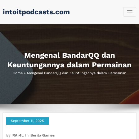
Skip
intoitpodcasts.com
to
content
Mengenal BandarQQ dan
Keuntungannya dalam Permainan
Home
»
Mengenal BandarQQ dan Keuntungannya dalam Permainan
September 11, 2025
By
RAf4L
In
Berita Games