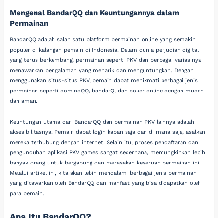
Mengenal BandarQQ dan Keuntungannya dalam
Permainan
BandarQQ adalah salah satu platform permainan online yang semakin
populer di kalangan pemain di Indonesia. Dalam dunia perjudian digital
yang terus berkembang, permainan seperti PKV dan berbagai variasinya
menawarkan pengalaman yang menarik dan menguntungkan. Dengan
menggunakan situs-situs PKV, pemain dapat menikmati berbagai jenis
permainan seperti dominoQQ, bandarQ, dan poker online dengan mudah
dan aman.
Keuntungan utama dari BandarQQ dan permainan PKV lainnya adalah
aksesibilitasnya. Pemain dapat login kapan saja dan di mana saja, asalkan
mereka terhubung dengan internet. Selain itu, proses pendaftaran dan
pengunduhan aplikasi PKV games sangat sederhana, memungkinkan lebih
banyak orang untuk bergabung dan merasakan keseruan permainan ini.
Melalui artikel ini, kita akan lebih mendalami berbagai jenis permainan
yang ditawarkan oleh BandarQQ dan manfaat yang bisa didapatkan oleh
para pemain.
Apa Itu BandarQQ?