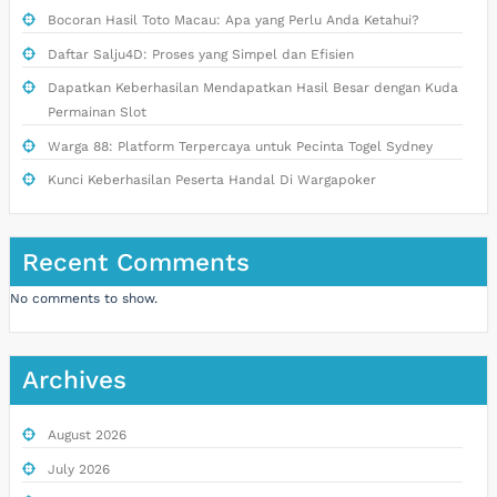
Bocoran Hasil Toto Macau: Apa yang Perlu Anda Ketahui?
Daftar Salju4D: Proses yang Simpel dan Efisien
Dapatkan Keberhasilan Mendapatkan Hasil Besar dengan Kuda
Permainan Slot
Warga 88: Platform Terpercaya untuk Pecinta Togel Sydney
Kunci Keberhasilan Peserta Handal Di Wargapoker
Recent Comments
No comments to show.
Archives
August 2026
July 2026