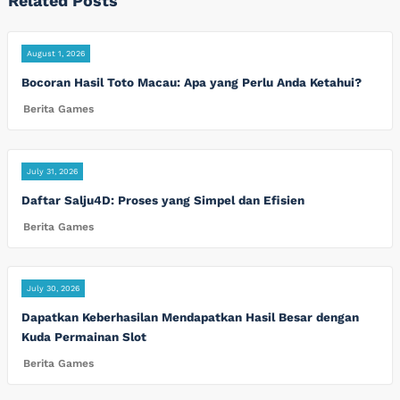
Related Posts
August 1, 2026
Bocoran Hasil Toto Macau: Apa yang Perlu Anda Ketahui?
Berita Games
July 31, 2026
Daftar Salju4D: Proses yang Simpel dan Efisien
Berita Games
July 30, 2026
Dapatkan Keberhasilan Mendapatkan Hasil Besar dengan
Kuda Permainan Slot
Berita Games