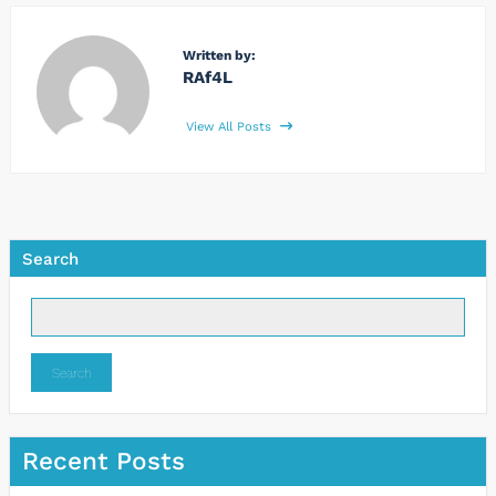
Written by:
RAf4L
View All Posts
Search
Search
Recent Posts