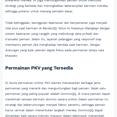
preferensi mereka. Ini juga memungkinkan pemain untuk mencoba
strategi yang berbeda dan meningkatkan keterampilan bermain mereka,
sehingga potensi untuk menang semakin besar.
Tidak ketinggalan, keunggulan keamanan dan kenyamanan juga menjadi
nilai plus saat bermain di BandarQQ. Situs ini biasanya dilengkapi dengan
sistem keamanan yang canggih yang melindungi data pribadi dan
transaksi pemain. Selain itu, layanan pelanggan yang responsif siap
membantu pemain jika menghadapi kendala saat bermain. Dengan
dukungan yang baik, pemain dapat fokus pada permainan tanpa rasa
khawatir.
Permainan PKV yang Tersedia
Di dunia permainan online, PKV Games menawarkan berbagai jenis
permainan yang menarik dan menguntungkan bagi pemain. Salah satu
permainan yang paling populer adalah DominoQQ, di mana pemain dapat
menikmati sensasi bermain domino secara online. Dalam permainan ini,
strategi dan keberuntungan menjadi faktor penentu, sehingga pemain
harus cermat dalam menentukan langkah mereka. DominoQQ dapat
dimainkan baik secara individu maupun dalam kelompok, menambah