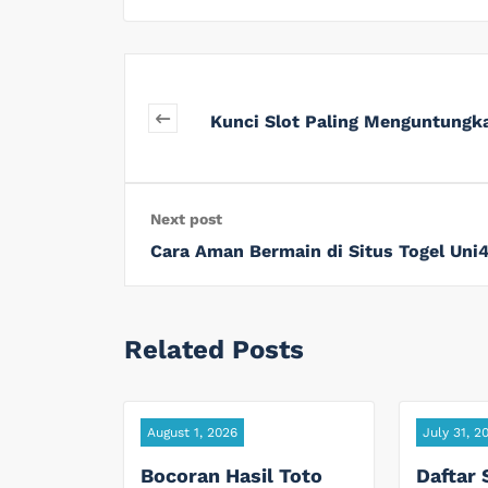
Kunci Slot Paling Menguntungk
Next post
Cara Aman Bermain di Situs Togel Uni
Related Posts
August 1, 2026
July 31, 2
Bocoran Hasil Toto
Daftar 