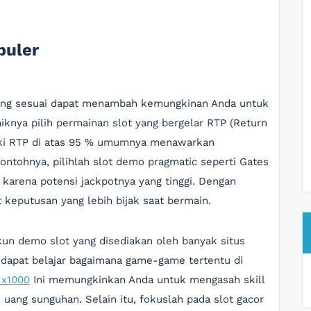
puler
yang sesuai dapat menambah kemungkinan Anda untuk
knya pilih permainan slot yang bergelar RTP (Return
liki RTP di atas 95 % umumnya menawarkan
ntohnya, pilihlah slot demo pragmatic seperti Gates
karena potensi jackpotnya yang tinggi. Dengan
eputusan yang lebih bijak saat bermain.
un demo slot yang disediakan oleh banyak situs
dapat belajar bagaimana game-game tertentu di
 x1000
Ini memungkinkan Anda untuk mengasah skill
uang sunguhan. Selain itu, fokuslah pada slot gacor