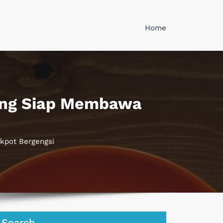
Home
yang Siap Membawa
kpot Bergengsi
Search