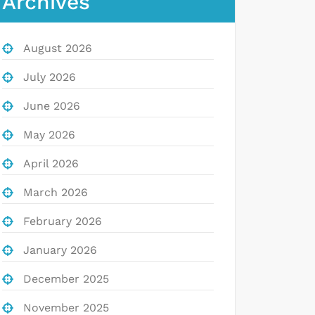
Archives
August 2026
July 2026
June 2026
May 2026
April 2026
March 2026
February 2026
January 2026
December 2025
November 2025