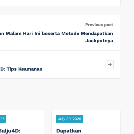
Previous post
an Malam Hari Ini beserta Metode Mendapatkan
Jackpotnya
4D: Tips Keamanan
026
July 30, 2026
Salju4D:
Dapatkan