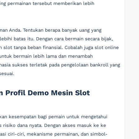
ering permainan tersebut memberikan lebih
ainan Anda. Tentukan berapa banyak uang yang
ebihi batas itu. Dengan cara bermain secara bijak,
lot tanpa beban finansial. Cobalah juga slot online
untuk bermain lebih lama dan menambah
asia sukses terletak pada pengelolaan bankroll yang
sesuai.
Profil Demo Mesin Slot
rkan kesempatan bagi pemain untuk mengetahui
risiko dana nyata. Dengan akses masuk ke ke
si ciri-ciri, mekanisme permainan, dan simbol-