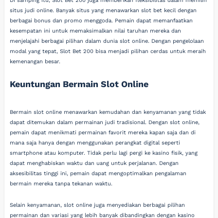
Di samping itu, Slot Bet 200 juga memberikan fleksibilitas dalam memilih
situs judi online. Banyak situs yang menawarkan slot bet kecil dengan
berbagai bonus dan promo menggoda. Pemain dapat memanfaatkan
kesempatan ini untuk memaksimalkan nilai taruhan mereka dan
menjelajahi berbagai pilihan dalam dunia slot online. Dengan pengelolaan
modal yang tepat, Slot Bet 200 bisa menjadi pilihan cerdas untuk meraih
kemenangan besar.
Keuntungan Bermain Slot Online
Bermain slot online menawarkan kemudahan dan kenyamanan yang tidak
dapat ditemukan dalam permainan judi tradisional. Dengan slot online,
pemain dapat menikmati permainan favorit mereka kapan saja dan di
mana saja hanya dengan menggunakan perangkat digital seperti
smartphone atau komputer. Tidak perlu lagi pergi ke kasino fisik, yang
dapat menghabiskan waktu dan uang untuk perjalanan. Dengan
aksesibilitas tinggi ini, pemain dapat mengoptimalkan pengalaman
bermain mereka tanpa tekanan waktu.
Selain kenyamanan, slot online juga menyediakan berbagai pilihan
permainan dan variasi yang lebih banyak dibandingkan dengan kasino