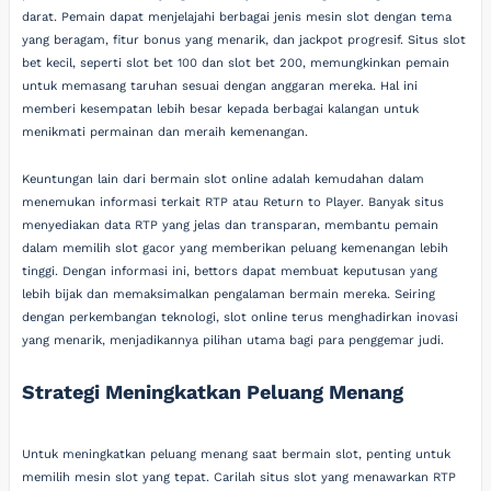
darat. Pemain dapat menjelajahi berbagai jenis mesin slot dengan tema
yang beragam, fitur bonus yang menarik, dan jackpot progresif. Situs slot
bet kecil, seperti slot bet 100 dan slot bet 200, memungkinkan pemain
untuk memasang taruhan sesuai dengan anggaran mereka. Hal ini
memberi kesempatan lebih besar kepada berbagai kalangan untuk
menikmati permainan dan meraih kemenangan.
Keuntungan lain dari bermain slot online adalah kemudahan dalam
menemukan informasi terkait RTP atau Return to Player. Banyak situs
menyediakan data RTP yang jelas dan transparan, membantu pemain
dalam memilih slot gacor yang memberikan peluang kemenangan lebih
tinggi. Dengan informasi ini, bettors dapat membuat keputusan yang
lebih bijak dan memaksimalkan pengalaman bermain mereka. Seiring
dengan perkembangan teknologi, slot online terus menghadirkan inovasi
yang menarik, menjadikannya pilihan utama bagi para penggemar judi.
Strategi Meningkatkan Peluang Menang
Untuk meningkatkan peluang menang saat bermain slot, penting untuk
memilih mesin slot yang tepat. Carilah situs slot yang menawarkan RTP