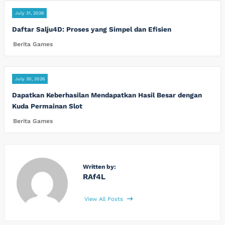
July 31, 2026
Daftar Salju4D: Proses yang Simpel dan Efisien
Berita Games
July 30, 2026
Dapatkan Keberhasilan Mendapatkan Hasil Besar dengan
Kuda Permainan Slot
Berita Games
Written by:
RAf4L
View All Posts