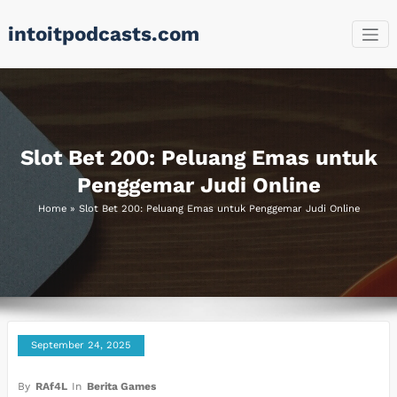
Skip
intoitpodcasts.com
to
content
Slot Bet 200: Peluang Emas untuk
Penggemar Judi Online
Home
»
Slot Bet 200: Peluang Emas untuk Penggemar Judi Online
September 24, 2025
By
RAf4L
In
Berita Games