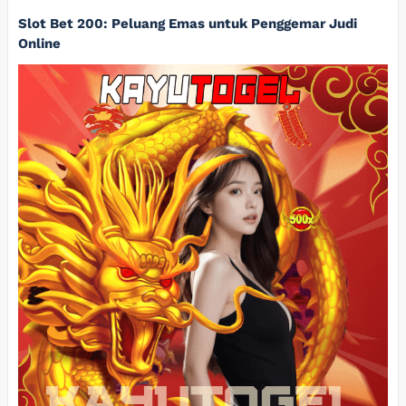
Slot Bet 200: Peluang Emas untuk Penggemar Judi
Online