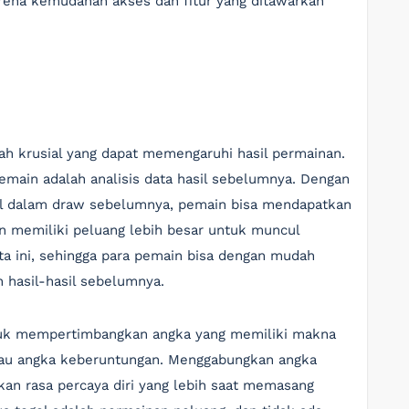
rena kemudahan akses dan fitur yang ditawarkan
ah krusial yang dapat memengaruhi hasil permainan.
emain adalah analisis data hasil sebelumnya. Dengan
ul dalam draw sebelumnya, pemain bisa mendapatkan
 memiliki peluang lebih besar untuk muncul
ta ini, sehingga para pemain bisa dengan mudah
 hasil-hasil sebelumnya.
untuk mempertimbangkan angka yang memiliki makna
 atau angka keberuntungan. Menggabungkan angka
kan rasa percaya diri yang lebih saat memasang