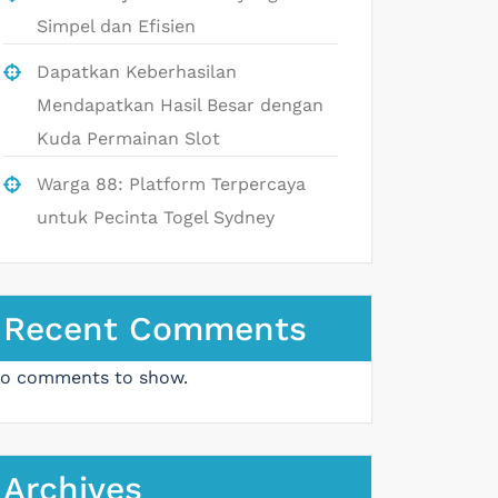
Simpel dan Efisien
Dapatkan Keberhasilan
Mendapatkan Hasil Besar dengan
Kuda Permainan Slot
Warga 88: Platform Terpercaya
untuk Pecinta Togel Sydney
Recent Comments
o comments to show.
Archives