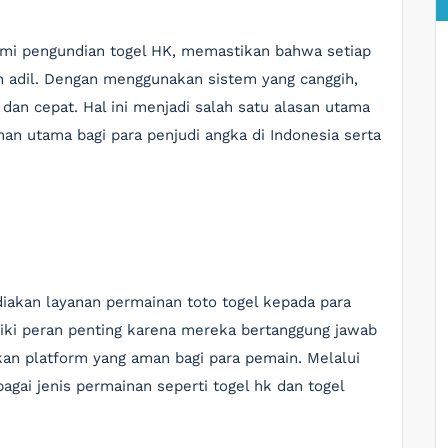
smi pengundian togel HK, memastikan bahwa setiap
n adil. Dengan menggunakan sistem yang canggih,
dan cepat. Hal ini menjadi salah satu alasan utama
an utama bagi para penjudi angka di Indonesia serta
iakan layanan permainan toto togel kepada para
liki peran penting karena mereka bertanggung jawab
an platform yang aman bagi para pemain. Melalui
gai jenis permainan seperti togel hk dan togel