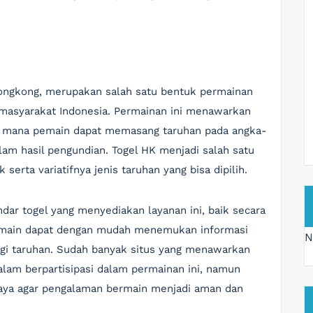
 Hongkong, merupakan salah satu bentuk permainan
n masyarakat Indonesia. Permainan ini menawarkan
di mana pemain dapat memasang taruhan pada angka-
alam hasil pengundian. Togel HK menjadi salah satu
erta variatifnya jenis taruhan yang bisa dipilih.
ndar togel yang menyediakan layanan ini, baik secara
 pemain dapat dengan mudah menemukan informasi
N
tegi taruhan. Sudah banyak situs yang menawarkan
lam berpartisipasi dalam permainan ini, namun
caya agar pengalaman bermain menjadi aman dan