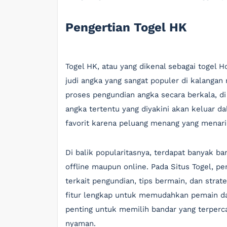
Pengertian Togel HK
Togel HK, atau yang dikenal sebagai togel
judi angka yang sangat populer di kalanga
proses pengundian angka secara berkala, 
angka tertentu yang diyakini akan keluar d
favorit karena peluang menang yang menarik s
Di balik popularitasnya, terdapat banyak ba
offline maupun online. Pada Situs Togel,
terkait pengundian, tips bermain, dan stra
fitur lengkap untuk memudahkan pemain da
penting untuk memilih bandar yang terper
nyaman.