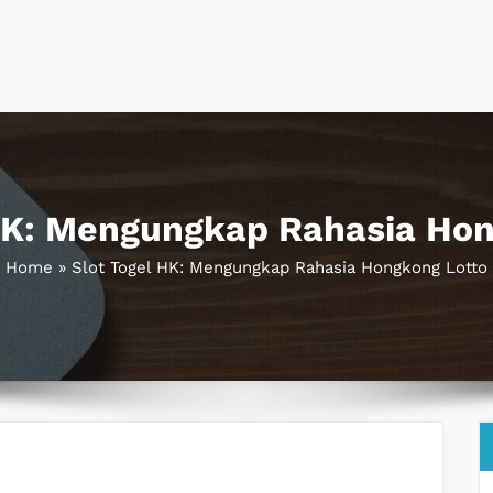
 HK: Mengungkap Rahasia Hon
Home
»
Slot Togel HK: Mengungkap Rahasia Hongkong Lotto