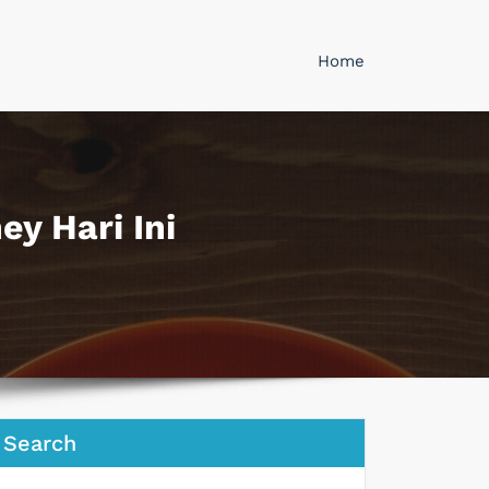
Home
y Hari Ini
Search