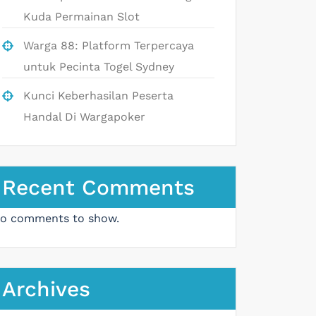
Kuda Permainan Slot
Warga 88: Platform Terpercaya
untuk Pecinta Togel Sydney
Kunci Keberhasilan Peserta
Handal Di Wargapoker
Recent Comments
o comments to show.
Archives