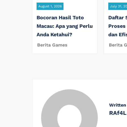
August 1, 2026
July 31, 2
Bocoran Hasil Toto
Daftar 
Macau: Apa yang Perlu
Proses
Anda Ketahui?
dan Efi
Berita Games
Berita 
Written
RAf4L