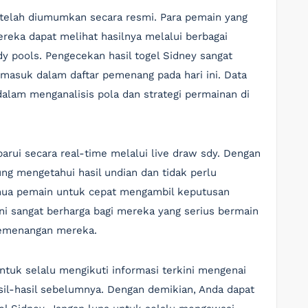
ey telah diumumkan secara resmi. Para pemain yang
eka dapat melihat hasilnya melalui berbagai
y pools. Pengecekan hasil togel Sidney sangat
masuk dalam daftar pemenang pada hari ini. Data
lam menganalisis pola dan strategi permainan di
rbarui secara real-time melalui live draw sdy. Dengan
ung mengetahui hasil undian dan tidak perlu
ua pemain untuk cepat mengambil keputusan
 ini sangat berharga bagi mereka yang serius bermain
kemenangan mereka.
ntuk selalu mengikuti informasi terkini mengenai
sil-hasil sebelumnya. Dengan demikian, Anda dapat