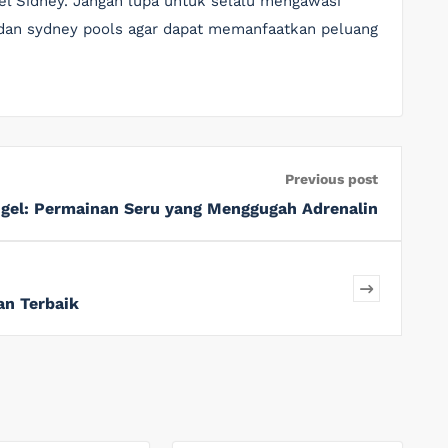
gel Sidney. Jangan lupa untuk selalu mengawasi
 dan sydney pools agar dapat memanfaatkan peluang
Previous post
ogel: Permainan Seru yang Menggugah Adrenalin
n Terbaik