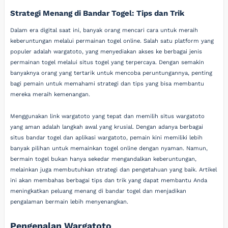
Strategi Menang di Bandar Togel: Tips dan Trik
Dalam era digital saat ini, banyak orang mencari cara untuk meraih
keberuntungan melalui permainan togel online. Salah satu platform yang
populer adalah wargatoto, yang menyediakan akses ke berbagai jenis
permainan togel melalui situs togel yang terpercaya. Dengan semakin
banyaknya orang yang tertarik untuk mencoba peruntungannya, penting
bagi pemain untuk memahami strategi dan tips yang bisa membantu
mereka meraih kemenangan.
Menggunakan link wargatoto yang tepat dan memilih situs wargatoto
yang aman adalah langkah awal yang krusial. Dengan adanya berbagai
situs bandar togel dan aplikasi wargatoto, pemain kini memiliki lebih
banyak pilihan untuk memainkan togel online dengan nyaman. Namun,
bermain togel bukan hanya sekedar mengandalkan keberuntungan,
melainkan juga membutuhkan strategi dan pengetahuan yang baik. Artikel
ini akan membahas berbagai tips dan trik yang dapat membantu Anda
meningkatkan peluang menang di bandar togel dan menjadikan
pengalaman bermain lebih menyenangkan.
Pengenalan Wargatoto