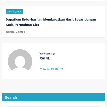
July 30, 2026
Dapatkan Keberhasilan Mendapatkan Hasil Besar dengan
Kuda Permainan Slot
Berita Games
Written by:
RAf4L
View All Posts
Search