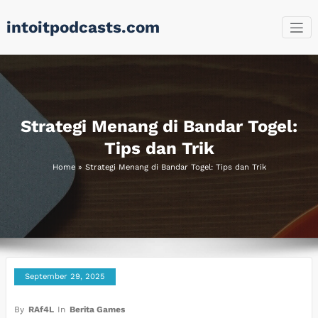
Skip
intoitpodcasts.com
to
content
Strategi Menang di Bandar Togel:
Tips dan Trik
Home
»
Strategi Menang di Bandar Togel: Tips dan Trik
September 29, 2025
By
RAf4L
In
Berita Games