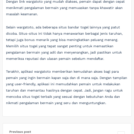
Dengan link wargatoto yang mudah diakses, pemain dapat dengan cepat
menikmati pengalaman bermain yang memuaskan tanpa khawatir akan
masalah keamanan.
Selain wargatoto, ada beberapa situs bandar togel lainnya yang patut
dicoba. Situs-situs ini tidak hanya menawarkan berbagai jenis taruhan,
tetapi juga bonus menarik yang bisa meningkatkan peluang menang.
Memilih situs togel yang tepat sangat penting untuk memastikan
pengalaman bermain yang adil dan menyenangkan, jadi pastikan untuk
memeriksa reputasi dan ulasan pemain sebelum mendaftar.
Terakhir, aplikasi wargatoto memberikan kemudahan akses bagi para
pemain yang ingin bermain kapan saja dan di mana saja. Dengan tampilan
yang user-friendly, aplikasi ini memudahkan pemain untuk melakukan
taruhan dan memantau hasilnya dengan cepat. Jadi, jangan ragu untuk
mencoba situs togel terbaik yang sesuai dengan kebutuhan Anda dan
nikmati pengalaman bermain yang seru dan menguntungkan.
Previous post