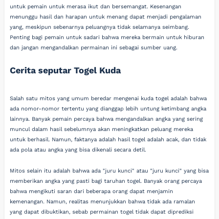
untuk pemain untuk merasa ikut dan bersemangat. Kesenangan
menunggu hasil dan harapan untuk menang dapat menjadi pengalaman
yang, meskipun sebenarnya peluangnya tidak selamanya seimbang.
Penting bagi pemain untuk sadari bahwa mereka bermain untuk hiburan
dan jangan mengandalkan permainan ini sebagai sumber uang.
Cerita seputar Togel Kuda
Salah satu mitos yang umum beredar mengenai kuda togel adalah bahwa
ada nomor-nomor tertentu yang dianggap lebih untung ketimbang angka
lainnya. Banyak pemain percaya bahwa mengandalkan angka yang sering
muncul dalam hasil sebelumnya akan meningkatkan peluang mereka
untuk berhasil. Namun, faktanya adalah hasil togel adalah acak, dan tidak
ada pola atau angka yang bisa dikenali secara detil.
Mitos selain itu adalah bahwa ada "juru kunci" atau "juru kunci" yang bisa
memberikan angka yang pasti bagi taruhan togel. Banyak orang percaya
bahwa mengikuti saran dari beberapa orang dapat menjamin
kemenangan. Namun, realitas menunjukkan bahwa tidak ada ramalan
yang dapat dibuktikan, sebab permainan togel tidak dapat diprediksi