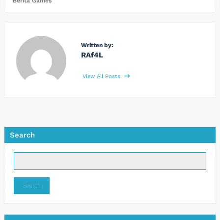
Berita Games
Written by:
RAf4L
View All Posts
Search
Search