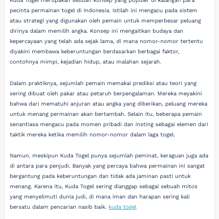
Kuda Togel merupakan sebuah konsep yang populer di kalangan para
pecinta permainan togel di Indonesia. Istilah ini mengacu pada sistem
atau strategi yang digunakan oleh pemain untuk memperbesar peluang
dirinya dalam memilih angka. Konsep ini mengaitkan budaya dan
kepercayaan yang telah ada sejak lama, di mana nomor-nomor tertentu
diyakini membawa keberuntungan berdasarkan berbagai faktor,
contohnya mimpi, kejadian hidup, atau malahan sejarah.
Dalam praktiknya, sejumlah pemain memakai prediksi atau teori yang
sering dibuat oleh pakar atau petaruh berpengalaman. Mereka meyakini
bahwa dari mematuhi anjuran atau angka yang diberikan, peluang mereka
untuk menang permainan akan bertambah. Selain itu, beberapa pemain
senantiasa mengacu pada momen pribadi dan insting sebagai elemen dari
taktik mereka ketika memilih nomor-nomor dalam laga togel.
Namun, meskipun Kuda Togel punya sejumlah peminat, keraguan juga ada
di antara para penjudi. Banyak yang percaya bahwa permainan ini sangat
bergantung pada keberuntungan dan tidak ada jaminan pasti untuk
menang. Karena itu, Kuda Togel sering dianggap sebagai sebuah mitos
yang menyelimuti dunia judi, di mana iman dan harapan sering kali
bersatu dalam pencarian nasib baik.
kuda togel