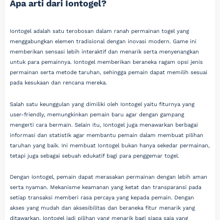
Apa arti dari Iontogel?
Iontogel adalah satu terobosan dalam ranah permainan togel yang
menggabungkan elemen tradisional dengan inovasi modern. Game ini
memberikan sensasi lebih interaktif dan menarik serta menyenangkan
untuk para pemainnya. Iontogel memberikan beraneka ragam opsi jenis
permainan serta metode taruhan, sehingga pemain dapat memilih sesuai
pada kesukaan dan rencana mereka.
Salah satu keunggulan yang dimiliki oleh Iontogel yaitu fiturnya yang
user-friendly, memungkinkan pemain baru agar dengan gampang
mengerti cara bermain. Selain itu, Iontogel juga menawarkan berbagai
informasi dan statistik agar membantu pemain dalam membuat pilihan
taruhan yang baik. Ini membuat Iontogel bukan hanya sekedar permainan,
tetapi juga sebagai sebuah edukatif bagi para penggemar togel.
Dengan Iontogel, pemain dapat merasakan permainan dengan lebih aman
serta nyaman. Mekanisme keamanan yang ketat dan transparansi pada
setiap transaksi memberi rasa percaya yang kepada pemain. Dengan
akses yang mudah dan aksesibilitas dan beraneka fitur menarik yang
ditawarkan, Iontogel jadi pilihan yang menarik bagi siapa saja yang