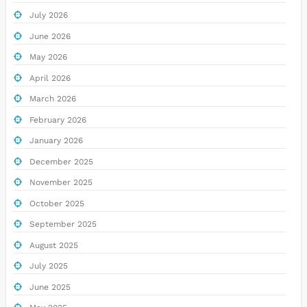
July 2026
June 2026
May 2026
April 2026
March 2026
February 2026
January 2026
December 2025
November 2025
October 2025
September 2025
August 2025
July 2025
June 2025