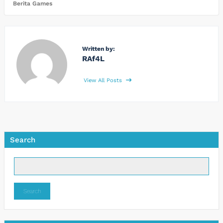
Berita Games
Written by:
RAf4L
View All Posts
Search
Search