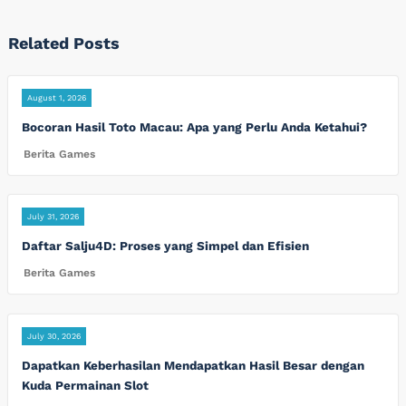
Related Posts
August 1, 2026
Bocoran Hasil Toto Macau: Apa yang Perlu Anda Ketahui?
Berita Games
July 31, 2026
Daftar Salju4D: Proses yang Simpel dan Efisien
Berita Games
July 30, 2026
Dapatkan Keberhasilan Mendapatkan Hasil Besar dengan
Kuda Permainan Slot