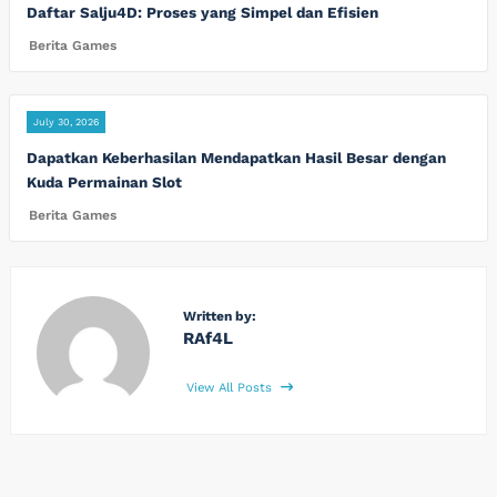
Daftar Salju4D: Proses yang Simpel dan Efisien
Berita Games
July 30, 2026
Dapatkan Keberhasilan Mendapatkan Hasil Besar dengan
Kuda Permainan Slot
Berita Games
Written by:
RAf4L
View All Posts