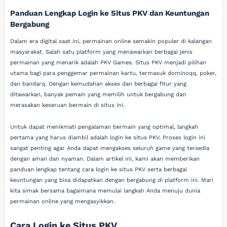
Panduan Lengkap Login ke Situs PKV dan Keuntungan
Bergabung
Dalam era digital saat ini, permainan online semakin populer di kalangan
masyarakat. Salah satu platform yang menawarkan berbagai jenis
permainan yang menarik adalah PKV Games. Situs PKV menjadi pilihan
utama bagi para penggemar permainan kartu, termasuk dominoqq, poker,
dan bandarq. Dengan kemudahan akses dan berbagai fitur yang
ditawarkan, banyak pemain yang memilih untuk bergabung dan
merasakan keseruan bermain di situs ini.
Untuk dapat menikmati pengalaman bermain yang optimal, langkah
pertama yang harus diambil adalah login ke situs PKV. Proses login ini
sangat penting agar Anda dapat mengakses seluruh game yang tersedia
dengan aman dan nyaman. Dalam artikel ini, kami akan memberikan
panduan lengkap tentang cara login ke situs PKV serta berbagai
keuntungan yang bisa didapatkan dengan bergabung di platform ini. Mari
kita simak bersama bagaimana memulai langkah Anda menuju dunia
permainan online yang mengasyikkan.
Cara Login ke Situs PKV