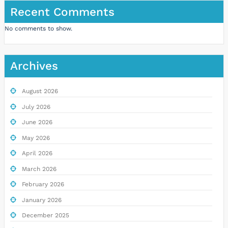
Recent Comments
No comments to show.
Archives
August 2026
July 2026
June 2026
May 2026
April 2026
March 2026
February 2026
January 2026
December 2025