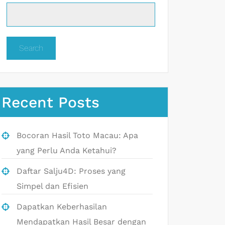
Search
Recent Posts
Bocoran Hasil Toto Macau: Apa
yang Perlu Anda Ketahui?
Daftar Salju4D: Proses yang
Simpel dan Efisien
Dapatkan Keberhasilan
Mendapatkan Hasil Besar dengan