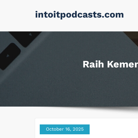
Skip
intoitpodcasts.com
to
content
Raih Kemen
October 16, 2025