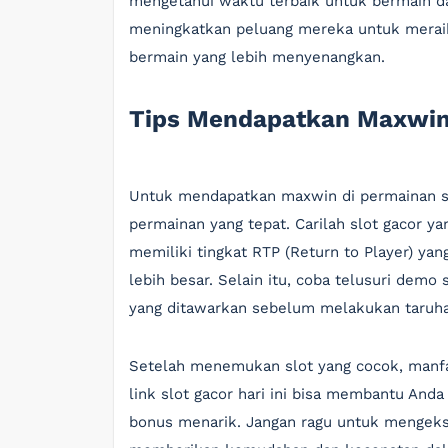
mengetahui waktu terbaik untuk bermain dan
meningkatkan peluang mereka untuk mera
bermain yang lebih menyenangkan.
Tips Mendapatkan Maxwi
Untuk mendapatkan maxwin di permainan sl
permainan yang tepat. Carilah slot gacor y
memiliki tingkat RTP (Return to Player) ya
lebih besar. Selain itu, coba telusuri demo
yang ditawarkan sebelum melakukan taruha
Setelah menemukan slot yang cocok, manfaa
link slot gacor hari ini bisa membantu An
bonus menarik. Jangan ragu untuk mengeksp