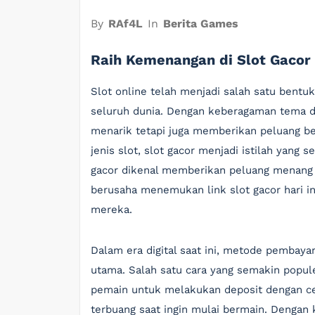
By
RAf4L
In
Berita Games
Raih Kemenangan di Slot Gacor
Slot online telah menjadi salah satu bentuk
seluruh dunia. Dengan keberagaman tema dan
menarik tetapi juga memberikan peluang be
jenis slot, slot gacor menjadi istilah yang s
gacor dikenal memberikan peluang menang y
berusaha menemukan link slot gacor hari 
mereka.
Dalam era digital saat ini, metode pembaya
utama. Salah satu cara yang semakin popu
pemain untuk melakukan deposit dengan ce
terbuang saat ingin mulai bermain. Dengan k