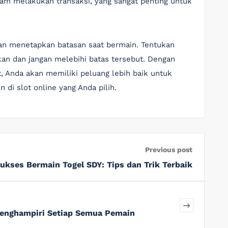
m melakukan transaksi, yang sangat penting untuk
 dan menetapkan batasan saat bermain. Tentukan
an dan jangan melebihi batas tersebut. Dengan
t, Anda akan memiliki peluang lebih baik untuk
i slot online yang Anda pilih.
Previous post
ukses Bermain Togel SDY: Tips dan Trik Terbaik
Menghampiri Setiap Semua Pemain