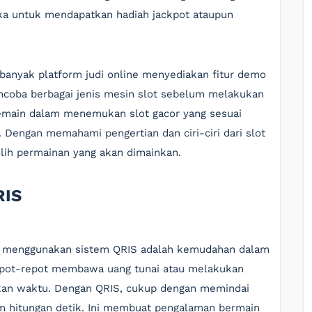
ka untuk mendapatkan hadiah jackpot ataupun
i banyak platform judi online menyediakan fitur demo
coba berbagai jenis mesin slot sebelum melakukan
pemain dalam menemukan slot gacor yang sesuai
 Dengan memahami pengertian dan ciri-ciri dari slot
ilih permainan yang akan dimainkan.
RIS
ng menggunakan sistem QRIS adalah kemudahan dalam
repot-repot membawa uang tunai atau melakukan
kan waktu. Dengan QRIS, cukup dengan memindai
am hitungan detik. Ini membuat pengalaman bermain