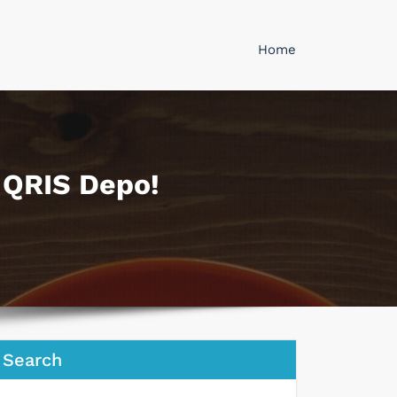
Home
 QRIS Depo!
Search