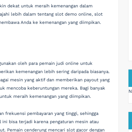
in dekat untuk meraih kemenangan dalam
lajahi lebih dalam tentang slot demo online, slot
t membawa Anda ke kemenangan yang diimpikan.
igunakan oleh para pemain judi online untuk
ikan kemenangan lebih sering daripada biasanya.
ebagai mesin yang aktif dan memberikan payout yang
ntuk mencoba keberuntungan mereka. Bagi banyak
N
 untuk meraih kemenangan yang diimpikan.
an frekuensi pembayaran yang tinggi, sehingga
 ini bisa terjadi karena pengaturan mesin atau
ut. Pemain cenderung mencari slot gacor dengan