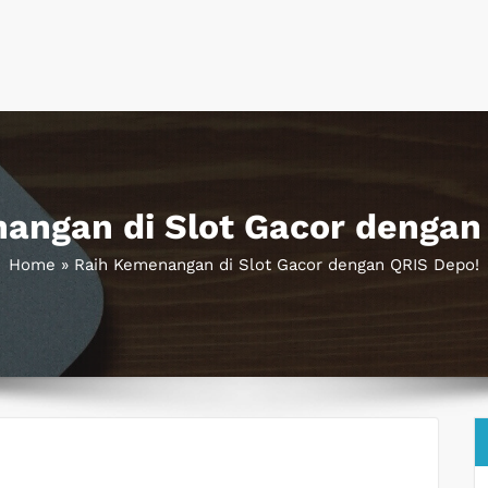
angan di Slot Gacor dengan
Home
»
Raih Kemenangan di Slot Gacor dengan QRIS Depo!