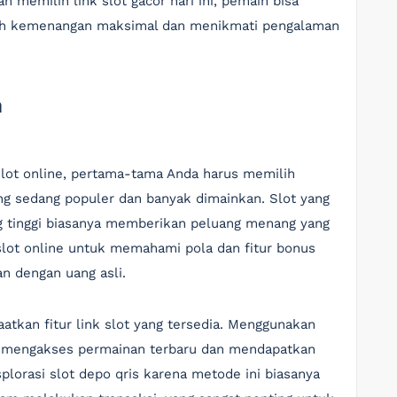
 memilih link slot gacor hari ini, pemain bisa
ih kemenangan maksimal dan menikmati pengalaman
n
ot online, pertama-tama Anda harus memilih
ang sedang populer dan banyak dimainkan. Slot yang
ng tinggi biasanya memberikan peluang menang yang
 slot online untuk memahami pola dan fitur bonus
n dengan uang asli.
tkan fitur link slot yang tersedia. Menggunakan
da mengakses permainan terbaru dan mendapatkan
lorasi slot depo qris karena metode ini biasanya