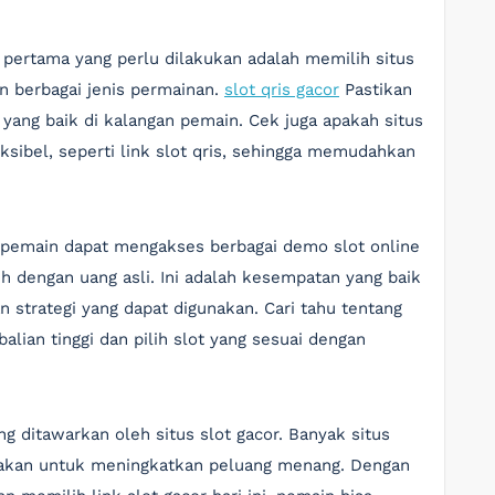
 pertama yang perlu dilakukan adalah memilih situs
n berbagai jenis permainan.
slot qris gacor
Pastikan
i yang baik di kalangan pemain. Cek juga apakah situs
ksibel, seperti link slot qris, sehingga memudahkan
 pemain dapat mengakses berbagai demo slot online
dengan uang asli. Ini adalah kesempatan yang baik
trategi yang dapat digunakan. Cari tahu tentang
lian tinggi dan pilih slot yang sesuai dengan
g ditawarkan oleh situs slot gacor. Banyak situs
nakan untuk meningkatkan peluang menang. Dengan