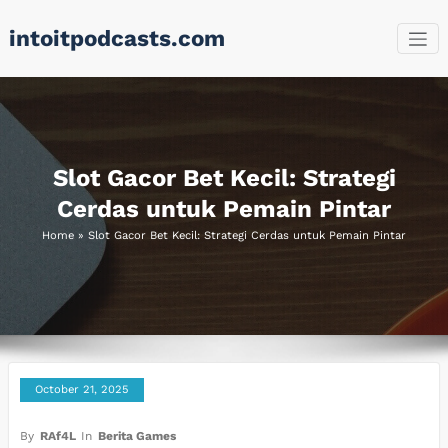
Skip
intoitpodcasts.com
to
content
Slot Gacor Bet Kecil: Strategi
Cerdas untuk Pemain Pintar
Home
»
Slot Gacor Bet Kecil: Strategi Cerdas untuk Pemain Pintar
October 21, 2025
By
RAf4L
In
Berita Games