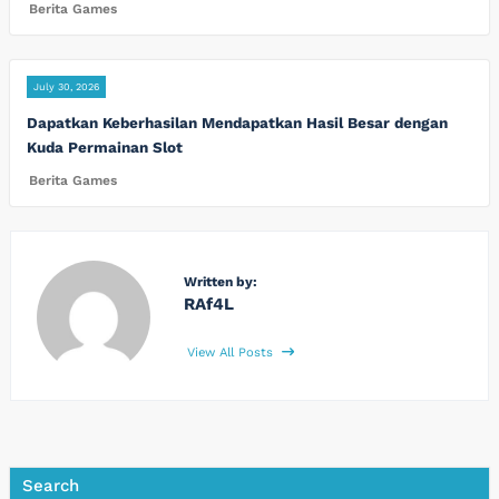
Berita Games
July 30, 2026
Dapatkan Keberhasilan Mendapatkan Hasil Besar dengan
Kuda Permainan Slot
Berita Games
Written by:
RAf4L
View All Posts
Search