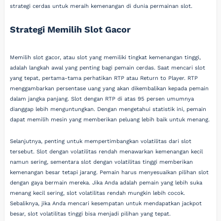
strategi cerdas untuk meraih kemenangan di dunia permainan slot.
Strategi Memilih Slot Gacor
Memilih slot gacor, atau slot yang memiliki tingkat kemenangan tinggi,
adalah langkah awal yang penting bagi pemain cerdas. Saat mencari slot
yang tepat, pertama-tama perhatikan RTP atau Return to Player. RTP
menggambarkan persentase uang yang akan dikembalikan kepada pemain
dalam jangka panjang. Slot dengan RTP di atas 95 persen umumnya
dianggap lebih menguntungkan. Dengan mengetahui statistik ini, pemain
dapat memilih mesin yang memberikan peluang lebih baik untuk menang.
Selanjutnya, penting untuk mempertimbangkan volatilitas dari slot
tersebut. Slot dengan volatilitas rendah menawarkan kemenangan kecil
namun sering, sementara slot dengan volatilitas tinggi memberikan
kemenangan besar tetapi jarang. Pemain harus menyesuaikan pilihan slot
dengan gaya bermain mereka. Jika Anda adalah pemain yang lebih suka
menang kecil sering, slot volatilitas rendah mungkin lebih cocok.
Sebaliknya, jika Anda mencari kesempatan untuk mendapatkan jackpot
besar, slot volatilitas tinggi bisa menjadi pilihan yang tepat.