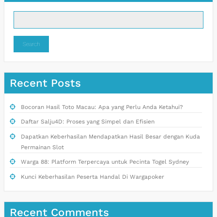
Search
Recent Posts
Bocoran Hasil Toto Macau: Apa yang Perlu Anda Ketahui?
Daftar Salju4D: Proses yang Simpel dan Efisien
Dapatkan Keberhasilan Mendapatkan Hasil Besar dengan Kuda
Permainan Slot
Warga 88: Platform Terpercaya untuk Pecinta Togel Sydney
Kunci Keberhasilan Peserta Handal Di Wargapoker
Recent Comments