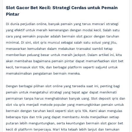
Slot Gacor Bet Kecil: Strategi Cerdas untuk Pemain
Pintar
Di dunia perjudian online, banyak pemain yang terus mencari strategi
yang efektif untuk meraih kemenangan dengan modal kecil. Salah satu
cara yang semakin populer adalah bermain slot gacor dengan taruhan
minimal. Di sini, slot qris muncul sebagai salah satu solusi yang jitu,
menawarkan kemudahan dalam melakukan transaksi sambil tetap
memberikan peluang besar untuk meraih jackpot. Dalam artikel ini, kita
akan membahas bagaimana pemain pintar dapat memanfaatkan slot bet
kecil, termasuk slot 10k, dan berbagai platform seperti salju4d untuk
memaksimalkan pengalaman bermain mereka.
Dengan berbagai pilihan slot online yang tersedia saat ini, penting bagi
pemain untuk mengetahui strategi yang tepat agar dapat menikmati
permainan tanpa harus menghabiskan banyak uang. Slot deposit qris dan
slot via qris menjadi metode populer yang memungkinkan pemain untuk
bermain dengan taruhan kecil seperti slot qris 10k. Kami akan mengulas
beberapa tips dan trik yang dapat membantu Anda menjadikan setiap
putaran lebih menguntungkan, serta keuntungan bermain slot gacor bet
kecil di platform terpercaya. Mari kita telaah lebih lanjut dan temukan