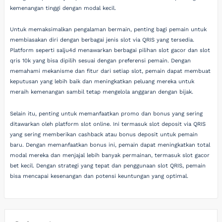
kemenangan tinggi dengan modal kecil.
Untuk memaksimalkan pengalaman bermain, penting bagi pemain untuk
membiasakan diri dengan berbagai jenis slot via QRIS yang tersedia.
Platform seperti salju4d menawarkan berbagai pilihan slot gacor dan slot
qris 10k yang bisa dipilih sesuai dengan preferensi pemain. Dengan
memahami mekanisme dan fitur dari setiap slot, pemain dapat membuat
keputusan yang lebih baik dan meningkatkan peluang mereka untuk
meraih kemenangan sambil tetap mengelola anggaran dengan bijak.
Selain itu, penting untuk memanfaatkan promo dan bonus yang sering
ditawarkan oleh platform slot online. Ini termasuk slot deposit via QRIS
yang sering memberikan cashback atau bonus deposit untuk pemain
baru. Dengan memanfaatkan bonus ini, pemain dapat meningkatkan total
modal mereka dan menjajal lebih banyak permainan, termasuk slot gacor
bet kecil. Dengan strategi yang tepat dan penggunaan slot QRIS, pemain
bisa mencapai kesenangan dan potensi keuntungan yang optimal.