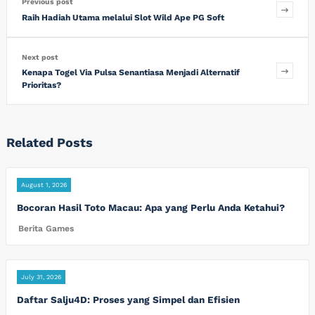
Previous post
Raih Hadiah Utama melalui Slot Wild Ape PG Soft
Next post
Kenapa Togel Via Pulsa Senantiasa Menjadi Alternatif
Prioritas?
Related Posts
August 1, 2026
Bocoran Hasil Toto Macau: Apa yang Perlu Anda Ketahui?
Berita Games
July 31, 2026
Daftar Salju4D: Proses yang Simpel dan Efisien