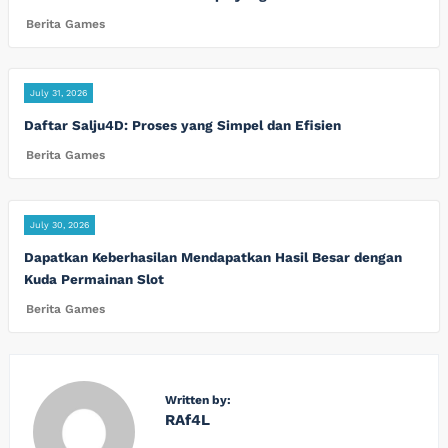
Berita Games
July 31, 2026
Daftar Salju4D: Proses yang Simpel dan Efisien
Berita Games
July 30, 2026
Dapatkan Keberhasilan Mendapatkan Hasil Besar dengan
Kuda Permainan Slot
Berita Games
Written by:
RAf4L