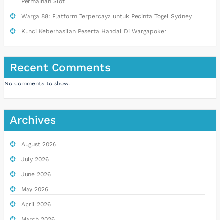
Permainan Slot
Warga 88: Platform Terpercaya untuk Pecinta Togel Sydney
Kunci Keberhasilan Peserta Handal Di Wargapoker
Recent Comments
No comments to show.
Archives
August 2026
July 2026
June 2026
May 2026
April 2026
March 2026