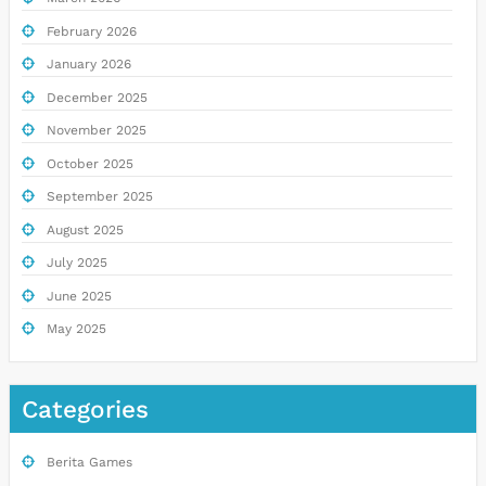
February 2026
January 2026
December 2025
November 2025
October 2025
September 2025
August 2025
July 2025
June 2025
May 2025
Categories
Berita Games