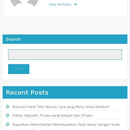
View All Posts
Search
Search
Recent Posts
Bocoran Hasil Toto Macau: Apa yang Perlu Anda Ketahui?
Daftar Salju4D: Proses yang Simpel dan Efisien
Dapatkan Keberhasilan Mendapatkan Hasil Besar dengan Kuda