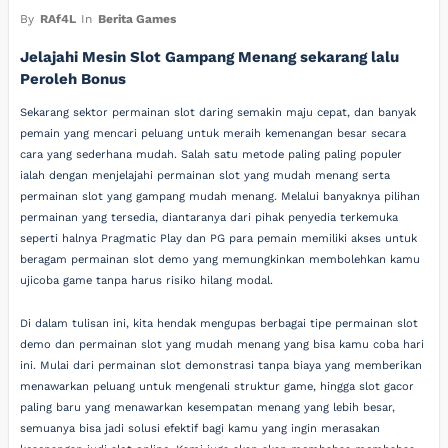
By
RAf4L
In
Berita Games
Jelajahi Mesin Slot Gampang Menang sekarang lalu
Peroleh Bonus
Sekarang sektor permainan slot daring semakin maju cepat, dan banyak
pemain yang mencari peluang untuk meraih kemenangan besar secara
cara yang sederhana mudah. Salah satu metode paling paling populer
ialah dengan menjelajahi permainan slot yang mudah menang serta
permainan slot yang gampang mudah menang. Melalui banyaknya pilihan
permainan yang tersedia, diantaranya dari pihak penyedia terkemuka
seperti halnya Pragmatic Play dan PG para pemain memiliki akses untuk
beragam permainan slot demo yang memungkinkan membolehkan kamu
ujicoba game tanpa harus risiko hilang modal.
Di dalam tulisan ini, kita hendak mengupas berbagai tipe permainan slot
demo dan permainan slot yang mudah menang yang bisa kamu coba hari
ini. Mulai dari permainan slot demonstrasi tanpa biaya yang memberikan
menawarkan peluang untuk mengenali struktur game, hingga slot gacor
paling baru yang menawarkan kesempatan menang yang lebih besar,
semuanya bisa jadi solusi efektif bagi kamu yang ingin merasakan