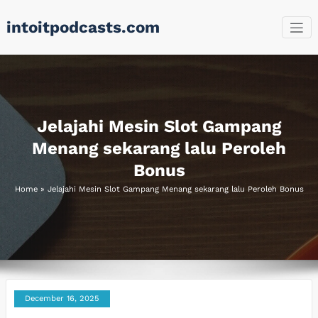
Skip
intoitpodcasts.com
to
content
Jelajahi Mesin Slot Gampang
Menang sekarang lalu Peroleh
Bonus
Home
»
Jelajahi Mesin Slot Gampang Menang sekarang lalu Peroleh Bonus
December 16, 2025