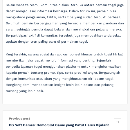
Selain website resmi, komunitas diskusi terbuka antara pemain togel juga
dapat menjadi asal informasi berharga. Dalam forum ini, pemain bisa
meng-share pengalaman, taktik, serta tips yang sudah terbukti berhasil.
Sejumlah pemain berpengalaman yang bersedia memberikan panduan dan
saran, sehingga pemula dapat belajar dan meningkatkan peluang mereka.
Berpartisipasi aktif di komunitas tersebut juga memudahkan anda selalu
update dengan tren paling baru di permainan togel.
Yang terakhir, sarana sosial dan aplikasi ponsel khusus untuk togel hk lagi
memberikan jalur cepat menuju informasi yang penting. Sejumlah
penyedia layanan togel menggunakan platform untuk menginformasikan
kepada pemain tentang promo, tips, serta prediksi angka. Bergabunglah
dengan komunitas atau akun yang mengkhususkan diri dalam togel
Hongkong demi mendapatkan insight lebih lebih dalam dan peluang
menang yang lebih baik.
Previous post
PG Soft Games: Demo Slot Game yang Patut Harus Dijalani!