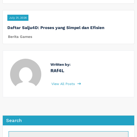
July 31, 2026
Daftar Salju4D: Proses yang Simpel dan Efisien
Berita Games
Written by:
RAf4L
View All Posts
Search