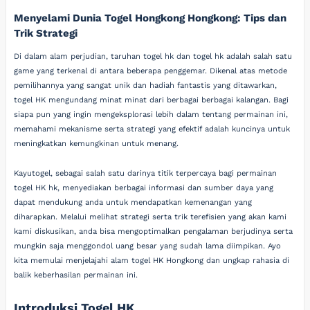
Menyelami Dunia Togel Hongkong Hongkong: Tips dan
Trik Strategi
Di dalam alam perjudian, taruhan togel hk dan togel hk adalah salah satu
game yang terkenal di antara beberapa penggemar. Dikenal atas metode
pemilihannya yang sangat unik dan hadiah fantastis yang ditawarkan,
togel HK mengundang minat minat dari berbagai berbagai kalangan. Bagi
siapa pun yang ingin mengeksplorasi lebih dalam tentang permainan ini,
memahami mekanisme serta strategi yang efektif adalah kuncinya untuk
meningkatkan kemungkinan untuk menang.
Kayutogel, sebagai salah satu darinya titik terpercaya bagi permainan
togel HK hk, menyediakan berbagai informasi dan sumber daya yang
dapat mendukung anda untuk mendapatkan kemenangan yang
diharapkan. Melalui melihat strategi serta trik terefisien yang akan kami
kami diskusikan, anda bisa mengoptimalkan pengalaman berjudinya serta
mungkin saja menggondol uang besar yang sudah lama diimpikan. Ayo
kita memulai menjelajahi alam togel HK Hongkong dan ungkap rahasia di
balik keberhasilan permainan ini.
Introduksi Togel HK