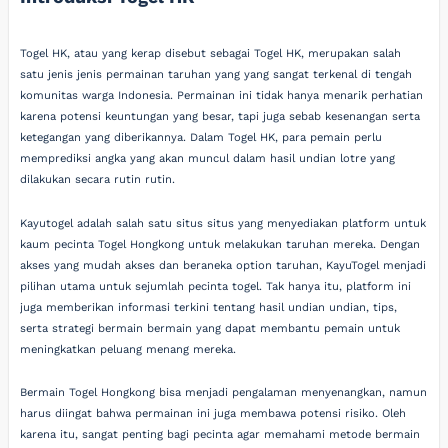
Togel HK, atau yang kerap disebut sebagai Togel HK, merupakan salah
satu jenis jenis permainan taruhan yang yang sangat terkenal di tengah
komunitas warga Indonesia. Permainan ini tidak hanya menarik perhatian
karena potensi keuntungan yang besar, tapi juga sebab kesenangan serta
ketegangan yang diberikannya. Dalam Togel HK, para pemain perlu
memprediksi angka yang akan muncul dalam hasil undian lotre yang
dilakukan secara rutin rutin.
Kayutogel adalah salah satu situs situs yang menyediakan platform untuk
kaum pecinta Togel Hongkong untuk melakukan taruhan mereka. Dengan
akses yang mudah akses dan beraneka option taruhan, KayuTogel menjadi
pilihan utama untuk sejumlah pecinta togel. Tak hanya itu, platform ini
juga memberikan informasi terkini tentang hasil undian undian, tips,
serta strategi bermain bermain yang dapat membantu pemain untuk
meningkatkan peluang menang mereka.
Bermain Togel Hongkong bisa menjadi pengalaman menyenangkan, namun
harus diingat bahwa permainan ini juga membawa potensi risiko. Oleh
karena itu, sangat penting bagi pecinta agar memahami metode bermain