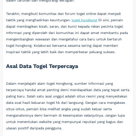
dalam taruhan dan mengurangi kerugian.
Terakhir, mengikuti komunitas dan forum togel online dapat menjadi
taktik yang menghadirkan keuntungan.
togel hongkong
Di sini, pemain
dapat membagikan kisah, saran, dan kunci kepada rekan pecinta togel.
Informasi yang diperoleh dari komunitas ini dapat amat membantu pada
mengembangkan wawasan dan mengetahui cara baru untuk bertaruh
togel hongkong. Kolaborasi bersama sesama sering dapat memberi
inspirasi taktik yang lebih baik dan memperbesar peluang sukses.
Asal Data Togel Terpercaya
Dalam menjelajahi alam togel Hongkong, sumber informasi yang
terpercaya handal amat penting demi mendapatkan data yang tepat serta
paling baru. Salah satu asal unggul adalah situs resmi yang menyediakan
data soal hasil keluaran togel hk dari langsung. Dengan cara mengakses
situs-situs, pemain bisa melihat angka yang sudah keluar serta
menganalisisnya demi bermain di kesempatan selanjutnya. Jangan lupa
untuk menentukan website yang mempunyai reputasi yang bagus dan
ulasan positif daripada pengguna.