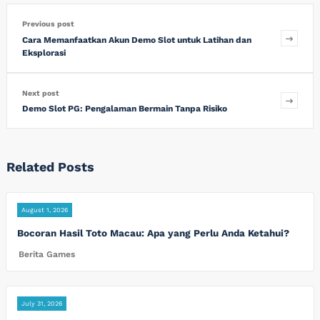
Previous post
Cara Memanfaatkan Akun Demo Slot untuk Latihan dan
Eksplorasi
Next post
Demo Slot PG: Pengalaman Bermain Tanpa Risiko
Related Posts
August 1, 2026
Bocoran Hasil Toto Macau: Apa yang Perlu Anda Ketahui?
Berita Games
July 31, 2026