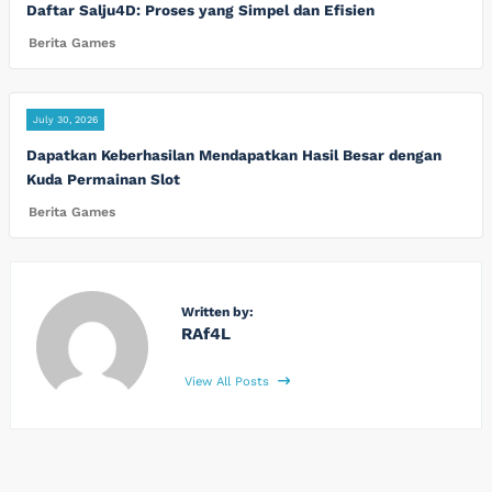
Daftar Salju4D: Proses yang Simpel dan Efisien
Berita Games
July 30, 2026
Dapatkan Keberhasilan Mendapatkan Hasil Besar dengan
Kuda Permainan Slot
Berita Games
Written by:
RAf4L
View All Posts