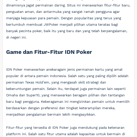
dinamisnya jagat permainan daring. Situs ini menawarkan fitur-fitur baru,
penguatan aman, dan antarmuka yang sangat ramah pengguna agar
menjaga kepuasan para pemain. Dengan popularitas yang terus yang
bertumbuh membuat JWPoker menjadi pilihan utama teratas bagi
banyak pecinta poker, baik itu yang baru dan yang telah berpengalaman,
di negeri ini.
Game dan Fitur-Fitur IDN Poker
IDN Poker menawarkan anekaragam jenis permainan kartu yang amat
populer di antara pemain Indonesia. Salah satu yang paling dipilih adalah
permainan Texas Hold’em, yang mengasah skill strategi dan
keberuntungan pemain. Selain itu, terdapat juga permainan lain seperti
Omaha dan Super10, yang menawarkan beragam pilihan dan tantangan
baru bagi pengguna. Keberagaman ini mengizinkan pemain untuk memilih
berdasarkan dengan preferensi dan tingkat keterampilan mereka,
menjadikan pengalaman bermain lebih mengasyikkan.
Fitur-fitur yang tersedia di IDN Poker juga mendukung pada ketenaran
platform ini. Salah satu fitur utama adalah kapasitas untuk bermain di