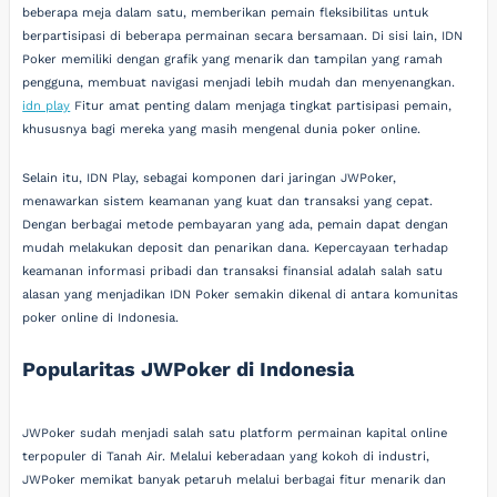
beberapa meja dalam satu, memberikan pemain fleksibilitas untuk
berpartisipasi di beberapa permainan secara bersamaan. Di sisi lain, IDN
Poker memiliki dengan grafik yang menarik dan tampilan yang ramah
pengguna, membuat navigasi menjadi lebih mudah dan menyenangkan.
idn play
Fitur amat penting dalam menjaga tingkat partisipasi pemain,
khususnya bagi mereka yang masih mengenal dunia poker online.
Selain itu, IDN Play, sebagai komponen dari jaringan JWPoker,
menawarkan sistem keamanan yang kuat dan transaksi yang cepat.
Dengan berbagai metode pembayaran yang ada, pemain dapat dengan
mudah melakukan deposit dan penarikan dana. Kepercayaan terhadap
keamanan informasi pribadi dan transaksi finansial adalah salah satu
alasan yang menjadikan IDN Poker semakin dikenal di antara komunitas
poker online di Indonesia.
Popularitas JWPoker di Indonesia
JWPoker sudah menjadi salah satu platform permainan kapital online
terpopuler di Tanah Air. Melalui keberadaan yang kokoh di industri,
JWPoker memikat banyak petaruh melalui berbagai fitur menarik dan