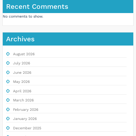
Recent Comments
No comments to show.
Archives
August 2026
July 2026
June 2026
May 2026
April 2026
March 2026
February 2026
January 2026
December 2025