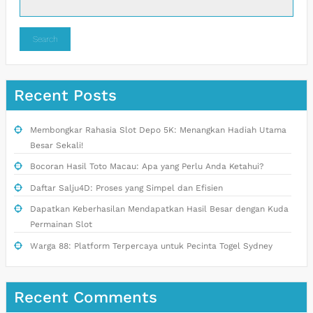
Search
Recent Posts
Membongkar Rahasia Slot Depo 5K: Menangkan Hadiah Utama
Besar Sekali!
Bocoran Hasil Toto Macau: Apa yang Perlu Anda Ketahui?
Daftar Salju4D: Proses yang Simpel dan Efisien
Dapatkan Keberhasilan Mendapatkan Hasil Besar dengan Kuda
Permainan Slot
Warga 88: Platform Terpercaya untuk Pecinta Togel Sydney
Recent Comments