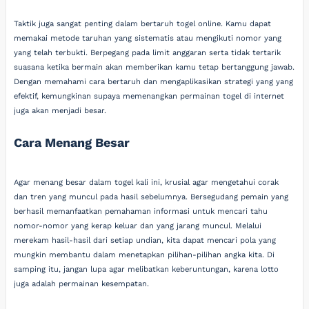
Taktik juga sangat penting dalam bertaruh togel online. Kamu dapat
memakai metode taruhan yang sistematis atau mengikuti nomor yang
yang telah terbukti. Berpegang pada limit anggaran serta tidak tertarik
suasana ketika bermain akan memberikan kamu tetap bertanggung jawab.
Dengan memahami cara bertaruh dan mengaplikasikan strategi yang yang
efektif, kemungkinan supaya memenangkan permainan togel di internet
juga akan menjadi besar.
Cara Menang Besar
Agar menang besar dalam togel kali ini, krusial agar mengetahui corak
dan tren yang muncul pada hasil sebelumnya. Bersegudang pemain yang
berhasil memanfaatkan pemahaman informasi untuk mencari tahu
nomor-nomor yang kerap keluar dan yang jarang muncul. Melalui
merekam hasil-hasil dari setiap undian, kita dapat mencari pola yang
mungkin membantu dalam menetapkan pilihan-pilihan angka kita. Di
samping itu, jangan lupa agar melibatkan keberuntungan, karena lotto
juga adalah permainan kesempatan.