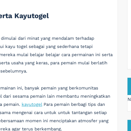
erta Kayutogel
 dimulai dari minat yang mendalam terhadap
i kayu togel sebagai yang sederhana tetapi
ereka mulai belajar belajar cara permainan ini serta
erta usaha yang keras, para pemain mulai berlatih
 sebelumnya.
mainan ini, banyak pemain yang berkomunitas
l dari sesama pemain lain membantu meningkatkan
N
ra pemain.
kayutogel
Para pemain berbagi tips dan
bersama mengenai cara untuk untuk tantangan setiap
Kebersamaan momen ini menciptakan atmosfer yang
eka agar terus berkembang.