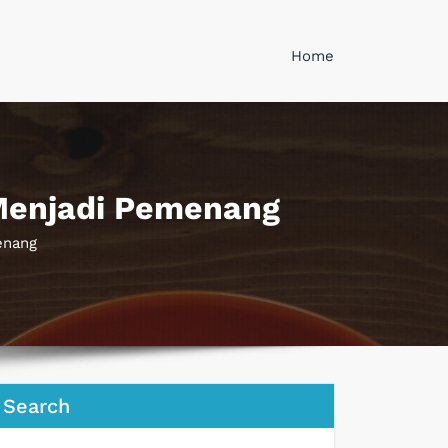
Home
 Menjadi Pemenang
enang
Search