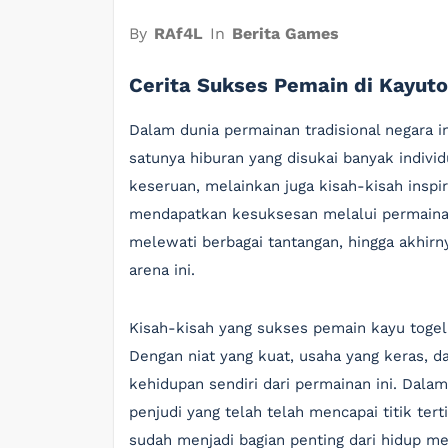
By
RAf4L
In
Berita Games
Cerita Sukses Pemain di Kayuto
Dalam dunia permainan tradisional negara i
satunya hiburan yang disukai banyak indiv
keseruan, melainkan juga kisah-kisah inspir
mendapatkan kesuksesan melalui permainan 
melewati berbagai tantangan, hingga akhirn
arena ini.
Kisah-kisah yang sukses pemain kayu togel 
Dengan niat yang kuat, usaha yang keras, 
kehidupan sendiri dari permainan ini. Dalam 
penjudi yang telah telah mencapai titik ter
sudah menjadi bagian penting dari hidup me