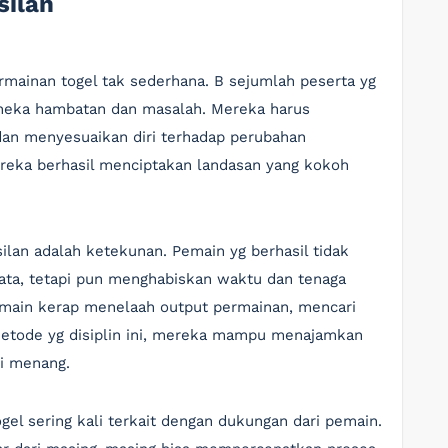
silan
rmainan togel tak sederhana. B sejumlah peserta yg
aneka hambatan dan masalah. Mereka harus
n menyesuaikan diri terhadap perubahan
ereka berhasil menciptakan landasan yang kokoh
lan adalah ketekunan. Pemain yg berhasil tidak
ta, tetapi pun menghabiskan waktu dan tenaga
pemain kerap menelaah output permainan, mencari
metode yg disiplin ini, mereka mampu menajamkan
i menang.
ogel sering kali terkait dengan dukungan dari pemain.