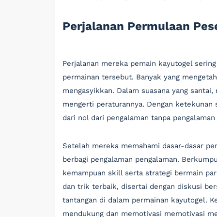
Perjalanan Permulaan Pes
Perjalanan mereka pemain kayutogel sering
permainan tersebut. Banyak yang mengetahu
mengasyikkan. Dalam suasana yang santai, m
mengerti peraturannya. Dengan ketekunan s
dari nol dari pengalaman tanpa pengalaman
Setelah mereka memahami dasar-dasar per
berbagi pengalaman pengalaman. Berkumpu
kemampuan skill serta strategi bermain pa
dan trik terbaik, disertai dengan diskusi 
tantangan di dalam permainan kayutogel. 
mendukung dan memotivasi memotivasi mer