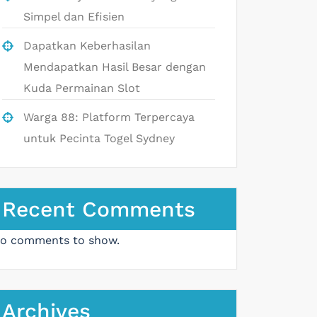
Simpel dan Efisien
Dapatkan Keberhasilan
Mendapatkan Hasil Besar dengan
Kuda Permainan Slot
Warga 88: Platform Terpercaya
untuk Pecinta Togel Sydney
Recent Comments
o comments to show.
Archives