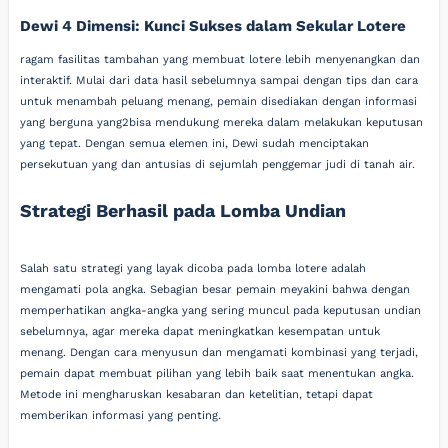
Dewi 4 Dimensi: Kunci Sukses dalam Sekular Lotere
ragam fasilitas tambahan yang membuat lotere lebih menyenangkan dan
interaktif. Mulai dari data hasil sebelumnya sampai dengan tips dan cara
untuk menambah peluang menang, pemain disediakan dengan informasi
yang berguna yang2bisa mendukung mereka dalam melakukan keputusan
yang tepat. Dengan semua elemen ini, Dewi sudah menciptakan
persekutuan yang dan antusias di sejumlah penggemar judi di tanah air.
Strategi Berhasil pada Lomba Undian
Salah satu strategi yang layak dicoba pada lomba lotere adalah
mengamati pola angka. Sebagian besar pemain meyakini bahwa dengan
memperhatikan angka-angka yang sering muncul pada keputusan undian
sebelumnya, agar mereka dapat meningkatkan kesempatan untuk
menang. Dengan cara menyusun dan mengamati kombinasi yang terjadi,
pemain dapat membuat pilihan yang lebih baik saat menentukan angka.
Metode ini mengharuskan kesabaran dan ketelitian, tetapi dapat
memberikan informasi yang penting.