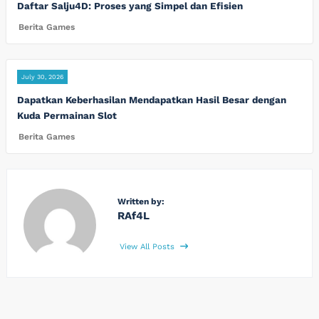
Daftar Salju4D: Proses yang Simpel dan Efisien
Berita Games
July 30, 2026
Dapatkan Keberhasilan Mendapatkan Hasil Besar dengan
Kuda Permainan Slot
Berita Games
Written by:
RAf4L
View All Posts