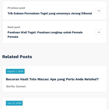
Previous post
Trik Sukses Permainan Togel yang umumnya Jarang Dikenal
Next post
Panduan Wali Togel: Panduan Lengkap untuk Pemain
Pemula
Related Posts
August 1, 2026
Bocoran Hasil Toto Macau: Apa yang Perlu Anda Ketahui?
Berita Games
July 31, 2026