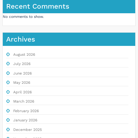
Recent Comments
No comments to show.
Archives
August 2026
July 2026
June 2026
May 2026
April 2026
March 2026
February 2026
January 2026
December 2025