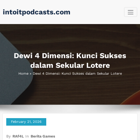
Skip
intoitpodcasts.com
to
content
Dewi 4 Dimensi: Kunci Sukses
dalam Sekular Lotere
Home
»
Dewi 4 Dimensi: Kunci Sukses dalam Sekular Lotere
February 21, 2026
By
RAf4L
In
Berita Games