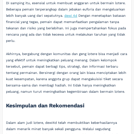
Di samping itu, esensial untuk membuat anggaran untuk bermain lotere.
Beberapa pemain terperangkap dalam jebakan euforia dan mengeluarkan
lebih banyak uang dari sepatutnya.
dewi 4d
Dengan menetapkan batasan
financial yang tegas, pemain dapat memanfaatkan pengalaman tanpa
tekanan dan risiko yang berlebihan. Ini juga mempertahankan fokus pada
rencana yang ada dan tidak kecewa untuk melakukan taruhan yang tidak
perlu.
Akhirnya, bergabung dengan komunitas dan geng lotere bisa menjadi cara
yang efektif untuk meningkatkan peluang menang. Dalam kelompok
tersebut, pemain dapat berbagi tips, strategi, dan informasi terbaru
tentang permainan. Bersinergi dengan orang lain biasa menciptakan lebih
kuat kesempatan, karena anggota grup dapat mengakuisisi tiket secara
bersama-sama dan membagi hadiah. Ini tidak hanya meningkatkan
peluang, namun turut meningkatkan kegembiraan dalam bermain lotere.
Kesimpulan dan Rekomendasi
Dalam alam judi lotere, dewi4d telah membuktikan keberhasilannya
dalam menarik minat banyak sekali pengguna. Melalui segudang