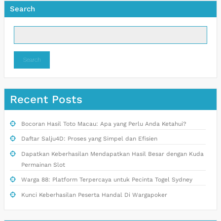
Search
Search
Recent Posts
Bocoran Hasil Toto Macau: Apa yang Perlu Anda Ketahui?
Daftar Salju4D: Proses yang Simpel dan Efisien
Dapatkan Keberhasilan Mendapatkan Hasil Besar dengan Kuda
Permainan Slot
Warga 88: Platform Terpercaya untuk Pecinta Togel Sydney
Kunci Keberhasilan Peserta Handal Di Wargapoker