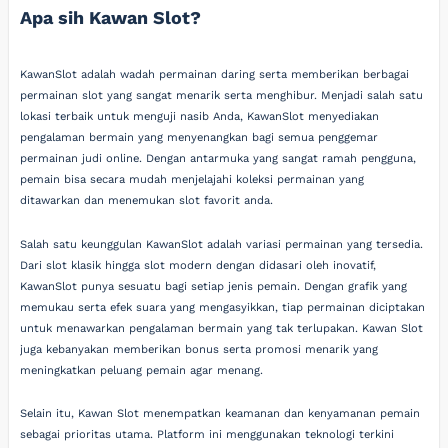
Apa sih Kawan Slot?
KawanSlot adalah wadah permainan daring serta memberikan berbagai
permainan slot yang sangat menarik serta menghibur. Menjadi salah satu
lokasi terbaik untuk menguji nasib Anda, KawanSlot menyediakan
pengalaman bermain yang menyenangkan bagi semua penggemar
permainan judi online. Dengan antarmuka yang sangat ramah pengguna,
pemain bisa secara mudah menjelajahi koleksi permainan yang
ditawarkan dan menemukan slot favorit anda.
Salah satu keunggulan KawanSlot adalah variasi permainan yang tersedia.
Dari slot klasik hingga slot modern dengan didasari oleh inovatif,
KawanSlot punya sesuatu bagi setiap jenis pemain. Dengan grafik yang
memukau serta efek suara yang mengasyikkan, tiap permainan diciptakan
untuk menawarkan pengalaman bermain yang tak terlupakan. Kawan Slot
juga kebanyakan memberikan bonus serta promosi menarik yang
meningkatkan peluang pemain agar menang.
Selain itu, Kawan Slot menempatkan keamanan dan kenyamanan pemain
sebagai prioritas utama. Platform ini menggunakan teknologi terkini