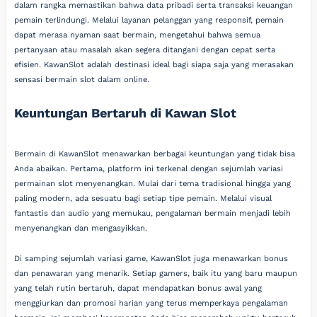
dalam rangka memastikan bahwa data pribadi serta transaksi keuangan
pemain terlindungi. Melalui layanan pelanggan yang responsif, pemain
dapat merasa nyaman saat bermain, mengetahui bahwa semua
pertanyaan atau masalah akan segera ditangani dengan cepat serta
efisien. KawanSlot adalah destinasi ideal bagi siapa saja yang merasakan
sensasi bermain slot dalam online.
Keuntungan Bertaruh di Kawan Slot
Bermain di KawanSlot menawarkan berbagai keuntungan yang tidak bisa
Anda abaikan. Pertama, platform ini terkenal dengan sejumlah variasi
permainan slot menyenangkan. Mulai dari tema tradisional hingga yang
paling modern, ada sesuatu bagi setiap tipe pemain. Melalui visual
fantastis dan audio yang memukau, pengalaman bermain menjadi lebih
menyenangkan dan mengasyikkan.
Di samping sejumlah variasi game, KawanSlot juga menawarkan bonus
dan penawaran yang menarik. Setiap gamers, baik itu yang baru maupun
yang telah rutin bertaruh, dapat mendapatkan bonus awal yang
menggiurkan dan promosi harian yang terus memperkaya pengalaman