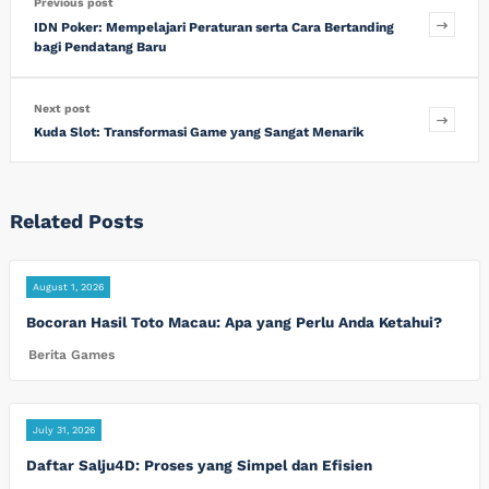
Previous post
IDN Poker: Mempelajari Peraturan serta Cara Bertanding
bagi Pendatang Baru
Next post
Kuda Slot: Transformasi Game yang Sangat Menarik
Related Posts
August 1, 2026
Bocoran Hasil Toto Macau: Apa yang Perlu Anda Ketahui?
Berita Games
July 31, 2026
Daftar Salju4D: Proses yang Simpel dan Efisien