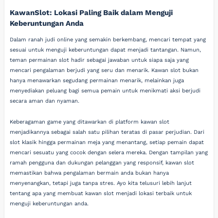
KawanSlot: Lokasi Paling Baik dalam Menguji
Keberuntungan Anda
Dalam ranah judi online yang semakin berkembang, mencari tempat yang
sesuai untuk menguji keberuntungan dapat menjadi tantangan. Namun,
teman permainan slot hadir sebagai jawaban untuk siapa saja yang
mencari pengalaman berjudi yang seru dan menarik. Kawan slot bukan
hanya menawarkan segudang permainan menarik, melainkan juga
menyediakan peluang bagi semua pemain untuk menikmati aksi berjudi
secara aman dan nyaman.
Keberagaman game yang ditawarkan di platform kawan slot
menjadikannya sebagai salah satu pilihan teratas di pasar perjudian. Dari
slot klasik hingga permainan meja yang menantang, setiap pemain dapat
mencari sesuatu yang cocok dengan selera mereka. Dengan tampilan yang
ramah pengguna dan dukungan pelanggan yang responsif, kawan slot
memastikan bahwa pengalaman bermain anda bukan hanya
menyenangkan, tetapi juga tanpa stres. Ayo kita telusuri lebih lanjut
tentang apa yang membuat kawan slot menjadi lokasi terbaik untuk
menguji keberuntungan anda.