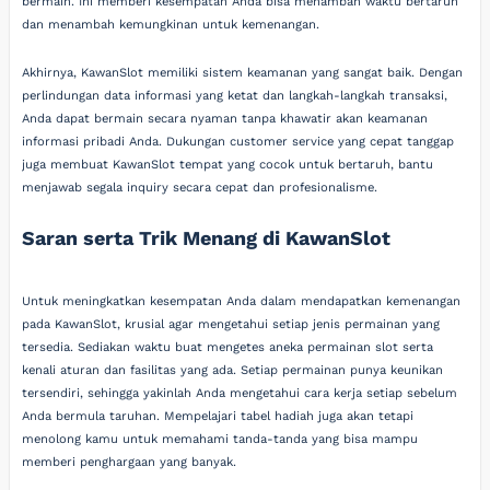
bermain. Ini memberi kesempatan Anda bisa menambah waktu bertaruh
dan menambah kemungkinan untuk kemenangan.
Akhirnya, KawanSlot memiliki sistem keamanan yang sangat baik. Dengan
perlindungan data informasi yang ketat dan langkah-langkah transaksi,
Anda dapat bermain secara nyaman tanpa khawatir akan keamanan
informasi pribadi Anda. Dukungan customer service yang cepat tanggap
juga membuat KawanSlot tempat yang cocok untuk bertaruh, bantu
menjawab segala inquiry secara cepat dan profesionalisme.
Saran serta Trik Menang di KawanSlot
Untuk meningkatkan kesempatan Anda dalam mendapatkan kemenangan
pada KawanSlot, krusial agar mengetahui setiap jenis permainan yang
tersedia. Sediakan waktu buat mengetes aneka permainan slot serta
kenali aturan dan fasilitas yang ada. Setiap permainan punya keunikan
tersendiri, sehingga yakinlah Anda mengetahui cara kerja setiap sebelum
Anda bermula taruhan. Mempelajari tabel hadiah juga akan tetapi
menolong kamu untuk memahami tanda-tanda yang bisa mampu
memberi penghargaan yang banyak.